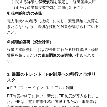
に関する詳細な
保安規程
を策定し、経済産業大臣
（または産業保安監督部）に届け出ること。
②
技術的能力の確保
電力系統への連系（接続）に関し、安定供給に支障を
きたさないよう、適切な技術的対策が講じられている
こと。
③
経理的基礎（資金計画）
設備の建設費用、および長期にわたる維持管理・修繕
費用を賄えるだけの
資金調達の確実性
が求められま
す。
3. 最新のトレンド：FIP制度への移行と市場リ
スク
■ FIP（フィードインプレミアム）制度
FIT制度の終了に伴い、新たにFIP制度が導入されまし
た。FIPは、電力市場価格に連動するため、事業者は