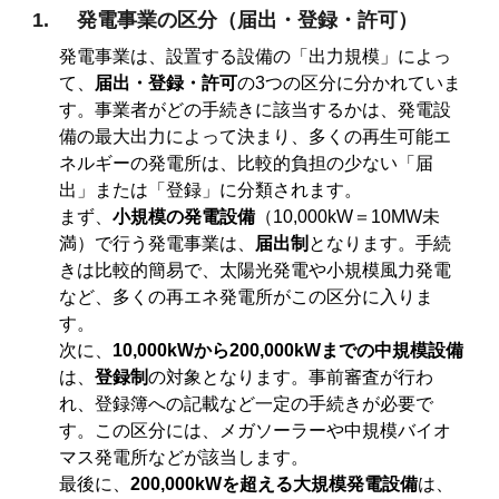
1.
発電事業の区分（届出・登録・許可）
発電事業は、設置する設備の「出力規模」によっ
て、
届出・登録・許可
の3つの区分に分かれていま
す。事業者がどの手続きに該当するかは、発電設
備の最大出力によって決まり、多くの再生可能エ
ネルギーの発電所は、比較的負担の少ない「届
出」または「登録」に分類されます。
まず、
小規模の発電設備
（10,000kW＝10MW未
満）で行う発電事業は、
届出制
となります。手続
きは比較的簡易で、太陽光発電や小規模風力発電
など、多くの再エネ発電所がこの区分に入りま
す。
次に、
10,000kWから200,000kWまでの中規模設備
は、
登録制
の対象となります。事前審査が行わ
れ、登録簿への記載など一定の手続きが必要で
す。この区分には、メガソーラーや中規模バイオ
マス発電所などが該当します。
最後に、
200,000kWを超える大規模発電設備
は、