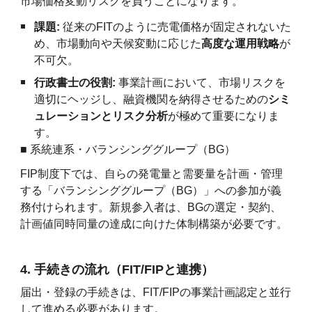
市場価格変動リスクを負うことになります。
課題:
従来のFITのように売電価格が固定されないた
め、市場動向や天候変動に応じた
高度な運用戦略
が
不可欠。
行政書士の役割:
事業計画において、市場リスクを
適切にヘッジし、融資機関を納得させるための
シミ
ュレーションとリスク分析
が極めて重要になりま
す。
■ 系統連系・バランシンググループ（BG）
FIP制度下では、自らの発電量と需要量を計画・管理
する「バランシンググループ（BG）」への参加が義
務付けられます。新規参入者は、BGの選定・契約、
計画値同時同量の達成に向けた体制構築が必要です。
4. 手続きの流れ（FIT/FIPと連携）
届出・登録の手続きは、FIT/FIPの事業計画認定と並行
して進める必要があります。