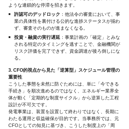
ような連鎖的な停滞を招きます。
許認可のデッドロック
：他法令の審査において、事
業の具体性を裏付ける公的な進捗ステータスが揃わ
ず、審査そのものが進まなくなる。
投資・融資の実行遅延
：事業計画の「確定」とみな
される特定のタイミングを逃すことで、金融機関が
リスク評価を完了できず、資金調達が後ろ倒しにな
る。
3. CFO的視点から見た「逆算型」スケジュール管理の
重要性
こうした事態を未然に防ぐためには、単に「今できる
手続き」を順次進めるのではなく、エネルギー業界全
体が動く「定期的な制度サイクル」から逆算した工程
設計が不可欠です。
発電事業は、装置を設置して終わりではなく、長期に
わたる運用と収益確保が目的です。当事務所では、元
CFOとしての知見に基づき、こうした制度上の「周