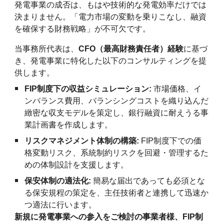
発電事業の成否は、もはや技術的な発電効率だけでは
決まりません。「電力市場の変動を乗りこなし、融資
を確保する財務戦略」が不可欠です。
当事務所代表は、
CFO（最高財務責任者）経験
に基づ
き、発電事業に特化した以下のコンサルティングを提
供します。
FIP制度下の収益シミュレーション:
市場価格、イ
ンバランス費用、バランシングコストを織り込んだ
緻密な収支モデルを策定し、銀行融資に耐えうる事
業計画書を作成します。
リスクマネジメント体制の構築:
FIP制度下での価
格変動リスク、系統制約リスクを回避・管理するた
めの体制設計を支援します。
保安体制の適法化:
簡易な届出であっても必須とな
る保安規程の策定を、主任技術者と連携して迅速か
つ適法に行います。
新規に発電事業への参入をご検討の事業者様、FIP制