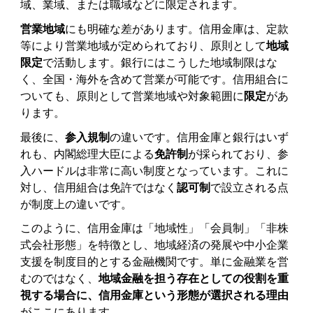
域、業域、または職域などに限定されます。
営業地域
にも明確な差があります。信用金庫は、定款
等により営業地域が定められており、原則として
地域
限定
で活動します。銀行にはこうした地域制限はな
く、全国・海外を含めて営業が可能です。信用組合に
ついても、原則として営業地域や対象範囲に
限定
があ
ります。
最後に、
参入規制
の違いです。信用金庫と銀行はいず
れも、内閣総理大臣による
免許制
が採られており、参
入ハードルは非常に高い制度となっています。これに
対し、信用組合は免許ではなく
認可制
で設立される点
が制度上の違いです。
このように、信用金庫は「地域性」「会員制」「非株
式会社形態」を特徴とし、地域経済の発展や中小企業
支援を制度目的とする金融機関です。単に金融業を営
むのではなく、
地域金融を担う存在としての役割を重
視する場合に、信用金庫という形態が選択される理由
がここにあります。