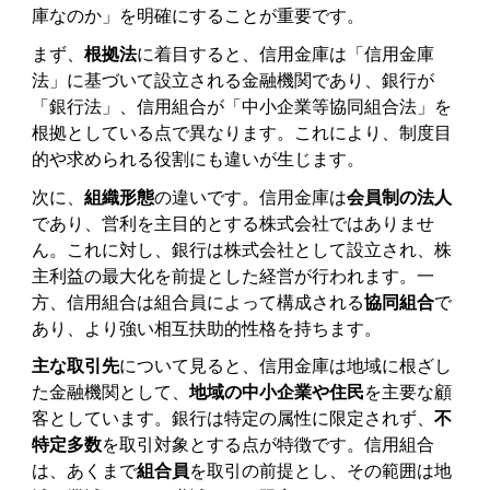
庫なのか」を明確にすることが重要です。
まず、
根拠法
に着目すると、信用金庫は「信用金庫
法」に基づいて設立される金融機関であり、銀行が
「銀行法」、信用組合が「中小企業等協同組合法」を
根拠としている点で異なります。これにより、制度目
的や求められる役割にも違いが生じます。
次に、
組織形態
の違いです。信用金庫は
会員制の法人
であり、営利を主目的とする株式会社ではありませ
ん。これに対し、銀行は株式会社として設立され、株
主利益の最大化を前提とした経営が行われます。一
方、信用組合は組合員によって構成される
協同組合
で
あり、より強い相互扶助的性格を持ちます。
主な取引先
について見ると、信用金庫は地域に根ざし
た金融機関として、
地域の中小企業や住民
を主要な顧
客としています。銀行は特定の属性に限定されず、
不
特定多数
を取引対象とする点が特徴です。信用組合
は、あくまで
組合員
を取引の前提とし、その範囲は地