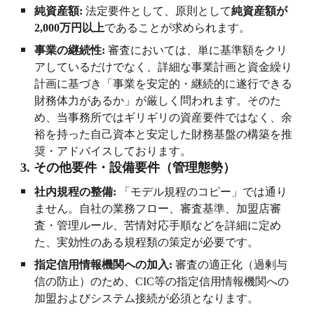
純資産額
:
法定要件として、原則として
純資産額が
2,000
万円以上
であることが求められます。
事業の継続性
:
審査においては、単に基準額をクリ
アしているだけでなく、詳細な事業計画と資金繰り
計画に基づき「事業を安定的・継続的に遂行できる
財務体力があるか」が厳しく問われます。そのた
め、当事務所ではギリギリの資産要件ではなく、余
裕を持った自己資本と安定した財務基盤の構築を推
奨・アドバイスしております。
3.
その他要件・設備要件（管理態勢）
社内規程の整備
:
「モデル規程のコピー」では通り
ません。自社の業務フロー、審査基準、加盟店審
査・管理ルール、苦情対応手順などを詳細に定め
た、実効性のある規程類の策定が必要です。
指定信用情報機関への加入
:
審査の適正化（過剰与
信の防止）のため、
CIC
等の指定信用情報機関への
加盟およびシステム接続が必須となります。