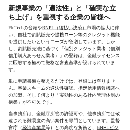
新規事業の「適法性」と「確実な立
ち上げ」を重視する企業の皆様へ
FinTech
の台頭や
BNPL
（後払い決済）
市場の拡大に伴
い、自社で割賦販売や提携ローン等のクレジット機能
を提供したいというニーズが急増しています。しか
し、割賦販売法に基づく「個別クレジット業者（個別
信用購入あっせん業者）」の登録は、金融ライセンス
に匹敵する極めて厳格な審査基準が設けられていま
す。
単に申請書類を整えるだけでは、登録には至りませ
ん。事業スキームの適法性確認、指定信用情報機関へ
の加盟、そして何より「実効性のある社内管理体制の
構築」が不可欠です。
当事務所は、金融庁所管の許認可や、他事務所では敬
遠される難易度の高い案件を専門としています。監督
官庁（
経済産業局
等）との高度な折衝と、
BNPLビジ