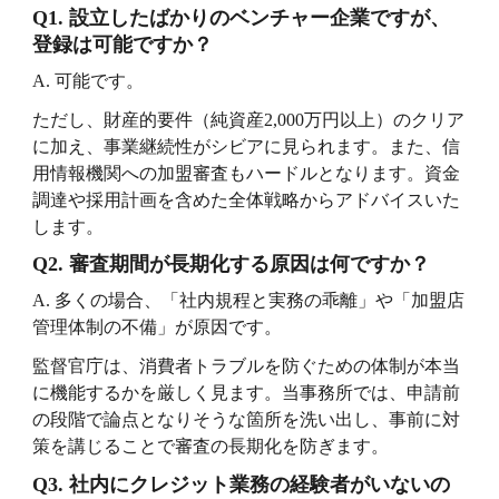
Q1.
設立したばかりのベンチャー企業ですが、
登録は可能ですか？
A.
可能です。
ただし、財産的要件（純資産
2,000
万円以上）のクリア
に加え、事業継続性がシビアに見られます。また、信
用情報機関への加盟審査もハードルとなります。資金
調達や採用計画を含めた全体戦略からアドバイスいた
します。
Q2.
審査期間が長期化する原因は何ですか？
A.
多くの場合、「社内規程と実務の乖離」や「加盟店
管理体制の不備」が原因です。
監督官庁は、消費者トラブルを防ぐための体制が本当
に機能するかを厳しく見ます。当事務所では、申請前
の段階で論点となりそうな箇所を洗い出し、事前に対
策を講じることで審査の長期化を防ぎます。
Q3.
社内にクレジット業務の経験者がいないの