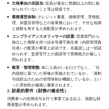
欠格事由の非該当
:
役員が過去に禁錮以上の刑に処
せられていないこと等は前提です。
業務運営体制
:
クレジット審査、債権管理、苦情処
理、加盟店管理などの各業務において、十分な知識
と経験を有する人員配置が求められます。
コンプライアンスオフィサーの設置
:
営業部門から
独立した権限を持つ法令等遵守責任者（内部管理責
任者）の配置が事実上必須です。名義貸しは一切認
められず、監督官庁との面談等で実務能力が厳しく
問われます。
教育・管理実態
:
単に人員がいるだけでなく、「社
内規程に基づいた研修が実施されているか」「過剰
与信防止のための管理体制が機能しているか」とい
った実効性が厳格に審査されます。
2.
財産的要件（財務の健全性）
消費者への信用供与を行う事業である以上、強固な財
務基盤が求められます。