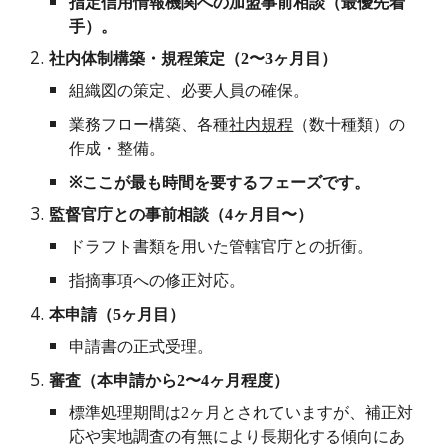
指定信用情報機関への加盟事前相談（最優先着
手）。
社内体制構築・規程策定（
2
〜
3
ヶ月目）
組織図の策定、必要人員の確保。
業務フロー構築、各種
社内規程
（数十種類）の
作成・整備。
※
ここが最も時間を要するフェーズです。
監督官庁との事前相談（
4
ヶ月目〜）
ドラフト書類を用いた管轄官庁との折衝。
指摘事項への修正対応。
本申請（
5
ヶ月目）
申請書の正式受理。
審査（本申請から
2
〜
4
ヶ月程度）
標準処理期間は
2
ヶ月とされていますが、補正対
応や実地調査の有無により長期化する傾向にあ