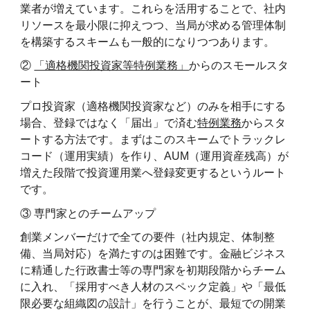
業者が増えています。これらを活用することで、社内
リソースを最小限に抑えつつ、当局が求める管理体制
を構築するスキームも一般的になりつつあります。
②
「適格機関投資家等特例業務」
からのスモールスタ
ート
プロ投資家（適格機関投資家など）のみを相手にする
場合、登録ではなく「届出」で済む
特例業務
からスタ
ートする方法です。まずはこのスキームでトラックレ
コード（運用実績）を作り、AUM（運用資産残高）が
増えた段階で投資運用業へ登録変更するというルート
です。
③ 専門家とのチームアップ
創業メンバーだけで全ての要件（社内規定、体制整
備、当局対応）を満たすのは困難です。金融ビジネス
に精通した行政書士等の専門家を初期段階からチーム
に入れ、「採用すべき人材のスペック定義」や「最低
限必要な組織図の設計」を行うことが、最短での開業