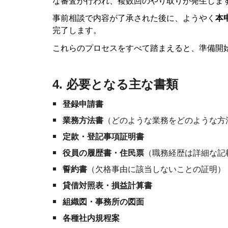
な審査が行われ、複数回のやり取りが発生しま
事前相談で内容が了承された後に、ようやく
本
完了します。
これらのプロセスをすべて踏まえると、準備開
4. 必要となる主な書類
登録申請書
業務方法書
（どのような業務をどのような方
定款・登記事項証明書
役員の履歴書・住民票
（職務経歴は詳細な記
誓約書
（欠格事由に該当しないことの証明）
貸借対照表・損益計算書
組織図・事務所の図面
各種社内規程案