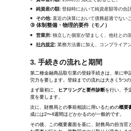
純資産の額:
登録時において純資産額等の合計が
その他:
直近の決算において債務超過でない
③
体制整備・物理的要件（モノ）
営業所:
独立した個室が望ましく、他社との
社内規定
:
業務方法書に加え、コンプライア
3. 手続きの流れと期間
第二種金融商品取引業の登録手続きは、単に申
労力を要します。登録までの流れは大きく5つ
まず最初に、
ヒアリングと要件診断
を行い、予
度を要します。
次に、財務局との事前相談に用いるための
概要
成には2〜4週間ほどかかるのが一般的です。
その後、この概要書面を基に、財務局の担当官