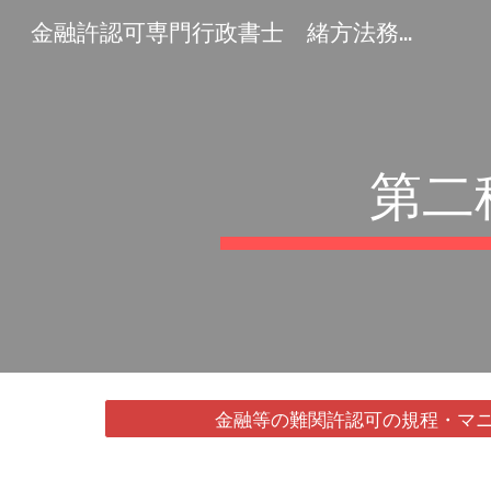
金融許認可専門行政書士 緒方法務事務所
Sk
第二
金融等の難関許認可の規程・マニ