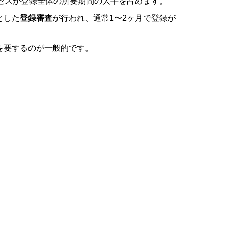
セスが登録全体の所要期間の大半を占めます。
とした
登録審査
が行われ、通常1〜2ヶ月で登録が
を要するのが一般的です。