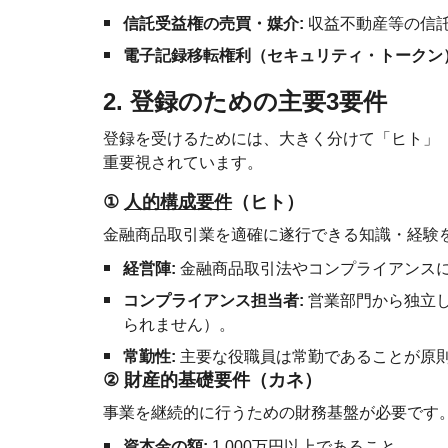
信託受益権の売買・媒介:
収益不動産等の信
電子記録移転権利（セキュリティ・トークン
2. 登録のための主要3要件
登録を受けるためには、大きく分けて「ヒト」
重要視されています。
①
人的構成要件
（ヒト）
金融商品取引業を適確に遂行できる知識・経験
経営陣:
金融商品取引法やコンプライアンス
コンプライアンス担当者:
営業部門から独立
られません）。
常勤性:
主要な役職員は常勤であることが原
②
財産的基礎要件（カネ）
事業を継続的に行うための財務基盤が必要です
資本金の額:
1,000万円以上であること。