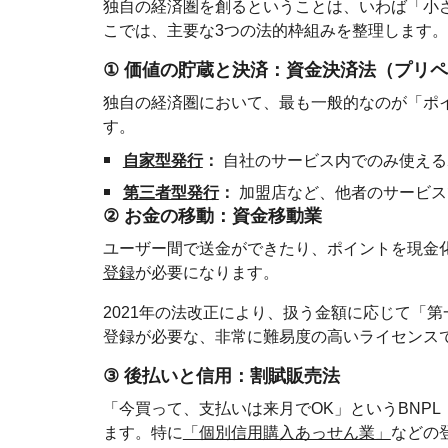
独自の経済圏を創るということは、いわば「小
こでは、主要な3つの法的枠組みを整理します。
①
価値の貯蔵と決済：資金決済法（プリペ
独自の経済圏において、最も一般的なのが「ポ
す。
自家型発行
：
自社のサービス内でのみ使える
第三者型発行
：
加盟店など、他者のサービス
②
お金の移動：資金移動業
ユーザー間で送金ができたり、ポイントを現金
登録
が必要になります。
2021年の法改正により、扱う金額に応じて「
登録が必要な、非常に難易度の高いライセンス
③
後払いと信用：割賦販売法
「今買って、支払いは来月でOK」というBNPL（
ます。特に
「個別信用購入あっせん業」
などの