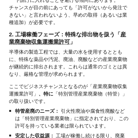
下請けに入れることを避ける傾向にあります。
チャンスが目の前にあっても「許可がないから発注で
きない」と言われないよう、早めの取得（あるいは業
種追加）が必要です。
2. 工場稼働フェーズ：特殊な排出物を扱う「
産
業廃棄物収集運搬業許可
」
半導体の製造工程では、大量の水を使用するととも
に、特殊な薬品や汚泥、廃油、廃酸などの産業廃棄物
が継続的に排出されます。これらは通常のゴミとは異
なり、厳格な管理が求められます。
ここでビジネスチャンスとなるのが「産業廃棄物収集
運搬業許可」
、特に
「特別管理産業廃棄物（特管）」
の取り扱いです。
特管産廃のニーズ：
引火性廃油や腐食性廃酸など
は「特別管理産業廃棄物」に指定されており、この
許可を持っている業者は限られています。
安定した収益源：
工場が稼働し続ける限り、廃棄