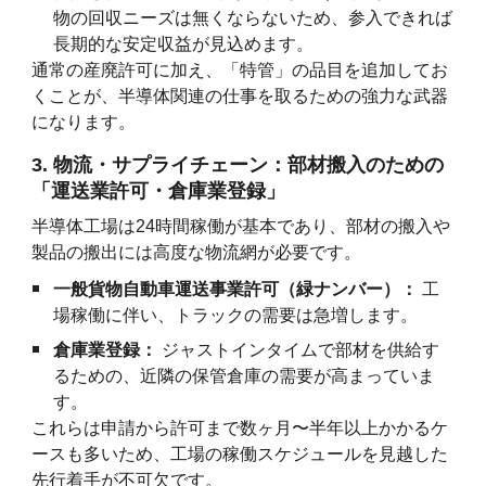
物の回収ニーズは無くならないため、参入できれば
長期的な安定収益が見込めます。
通常の産廃許可に加え、「特管」の品目を追加してお
くことが、半導体関連の仕事を取るための強力な武器
になります。
3. 物流・サプライチェーン：部材搬入のための
「運送業許可・倉庫業登録」
半導体工場は24時間稼働が基本であり、部材の搬入や
製品の搬出には高度な物流網が必要です。
一般貨物自動車運送事業許可（緑ナンバー）：
工
場稼働に伴い、トラックの需要は急増します。
倉庫業登録：
ジャストインタイムで部材を供給す
るための、近隣の保管倉庫の需要が高まっていま
す。
これらは申請から許可まで数ヶ月〜半年以上かかるケ
ースも多いため、工場の稼働スケジュールを見越した
先行着手が不可欠です。