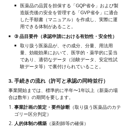
医薬品の品質を担保する「GQP省令」および製
造販売後の安全を管理する「GVP省令」に適合
した手順書（マニュアル）を作成し、実際に運
用できる体制があること。
③
品目要件（承認申請における有効性・安全性）
取り扱う医薬品が、その成分、分量、用法用
量、効能効果において、医学的・薬学的に妥当
であり、適切なデータ（治験データ、安定性試
験データ等）で裏付けられていること。
3. 手続きの流れ（許可と承認の同時並行）
事業開始までは、標準的に半年〜1年以上（新薬の場
合は数年）の期間を要します。
事業計画の策定・要件診断
（取り扱う医薬品のカテ
ゴリー区分判定）
人的体制の構築
（薬剤師等の確保）