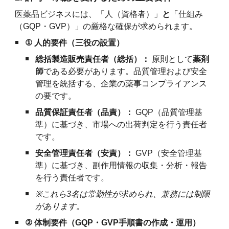
医薬品ビジネスには、「人（資格者）」
と
「仕組み
（GQP・GVP）」の厳格な確保が求められます。
①
人的要件（三役の設置）
総括製造販売責任者（総括）：
原則として
薬剤
師
である必要があります。品質管理および安全
管理を統括する、企業の薬事コンプライアンス
の要です。
品質保証責任者（品責）：
GQP（品質管理基
準）に基づき、市場への出荷判定を行う責任者
です。
安全管理責任者（安責）：
GVP（安全管理基
準）に基づき、副作用情報の収集・分析・報告
を行う責任者です。
※
これら3名は常勤性が求められ、兼務には制限
があります。
②
体制要件（GQP・GVP手順書の作成・運用）