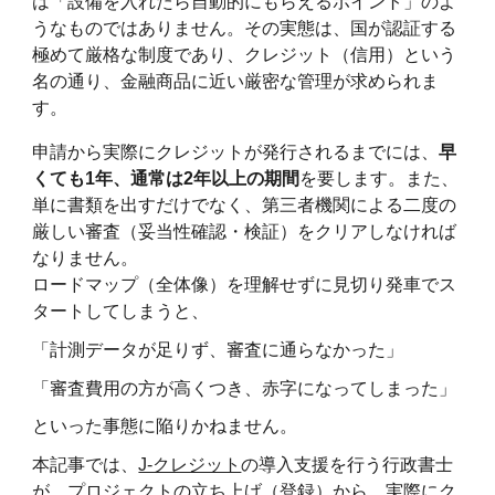
は「設備を入れたら自動的にもらえるポイント」のよ
うなものではありません。その実態は、国が認証する
極めて厳格な制度であり、クレジット（信用）という
名の通り、金融商品に近い厳密な管理が求められま
す。
申請から実際にクレジットが発行されるまでには、
早
くても1年、通常は2年以上の期間
を要します。また、
単に書類を出すだけでなく、第三者機関による二度の
厳しい審査（妥当性確認・検証）をクリアしなければ
なりません。
ロードマップ（全体像）を理解せずに見切り発車でス
タートしてしまうと、
「計測データが足りず、審査に通らなかった」
「審査費用の方が高くつき、赤字になってしまった」
といった事態に陥りかねません。
本記事では、
J-クレジット
の導入支援を行う行政書士
が、プロジェクトの立ち上げ（登録）から、実際にク