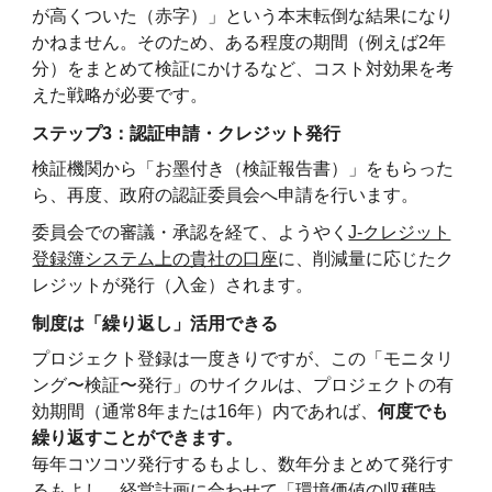
が高くついた（赤字）」という本末転倒な結果になり
かねません。そのため、ある程度の期間（例えば2年
分）をまとめて検証にかけるなど、コスト対効果を考
えた戦略が必要です。
ステップ3：認証申請・クレジット発行
検証機関から「お墨付き（検証報告書）」をもらった
ら、再度、政府の認証委員会へ申請を行います。
委員会での審議・承認を経て、ようやく
J-クレジット
登録簿システム上の貴社の口座
に、削減量に応じたク
レジットが発行（入金）されます。
制度は「繰り返し」活用できる
プロジェクト登録は一度きりですが、この「モニタリ
ング〜検証〜発行」のサイクルは、プロジェクトの有
効期間（通常8年または16年）内であれば、
何度でも
繰り返すことができます。
毎年コツコツ発行するもよし、数年分まとめて発行す
るもよし。経営計画に合わせて「環境価値の収穫時