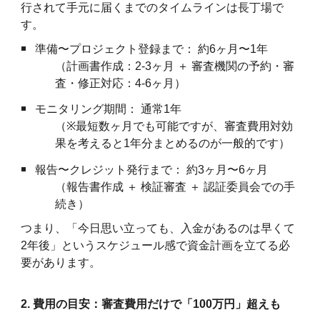
行されて手元に届くまでのタイムラインは長丁場で
す。
準備〜プロジェクト登録まで： 約6ヶ月〜1年
（計画書作成：2-3ヶ月 ＋ 審査機関の予約・審
査・修正対応：4-6ヶ月）
モニタリング期間： 通常1年
（
※
最短数ヶ月でも可能ですが、審査費用対効
果を考えると1年分まとめるのが一般的です）
報告〜クレジット発行まで： 約3ヶ月〜6ヶ月
（報告書作成 ＋ 検証審査 ＋ 認証委員会での手
続き）
つまり、「今日思い立っても、入金があるのは早くて
2年後」というスケジュール感で資金計画を立てる必
要があります。
2. 費用の目安：審査費用だけで「100万円」超えも