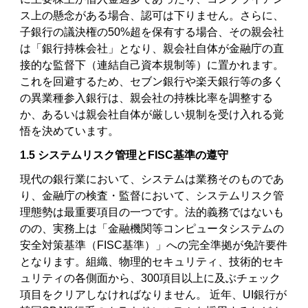
ス上の懸念がある場合、認可は下りません。さらに、
子銀行の議決権の50%超を保有する場合、その親会社
は「銀行持株会社」となり、親会社自体が金融庁の直
接的な監督下（連結自己資本規制等）に置かれます。
これを回避するため、セブン銀行や楽天銀行等の多く
の異業種参入銀行は、親会社の持株比率を調整する
か、あるいは親会社自体が厳しい規制を受け入れる覚
悟を決めています。
1.5 システムリスク管理とFISC基準の遵守
現代の銀行業において、システムは業務そのものであ
り、金融庁の検査・監督において、システムリスク管
理態勢は最重要項目の一つです。法的義務ではないも
のの、実務上は「金融機関等コンピュータシステムの
安全対策基準（FISC基準）」への完全準拠が免許要件
となります。組織、物理的セキュリティ、技術的セキ
ュリティの各側面から、300項目以上に及ぶチェック
項目をクリアしなければなりません。 近年、UI銀行が