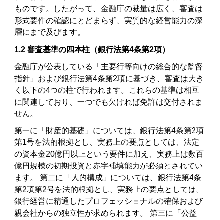
ものです。したがって、
金融庁
の裁量は広く、審査は
形式要件の確認にとどまらず、実質的な経営能力の深
層にまで及びます。
1.2 審査基準の四本柱（銀行法第4条第2項）
金融庁が公表している「主要行等向けの総合的な監督
指針」および銀行法第4条第2項に基づき、審査は大き
く以下の4つの柱で行われます。これらの基準は相互
に関連しており、一つでも欠ければ免許は交付されま
せん。
第一に「財産的基礎」については、銀行法第4条第2項
第1号を法的根拠とし、実務上の要点としては、法定
の資本金20億円以上という要件に加え、実務上は数百
億円規模の初期投資と赤字補填能力が必須とされてい
ます。 第二に「人的構成」については、銀行法第4条
第2項第2号を法的根拠とし、実務上の要点としては、
銀行経営に精通したプロフェッショナルの確保および
親会社からの独立性が求められます。 第三に「公益