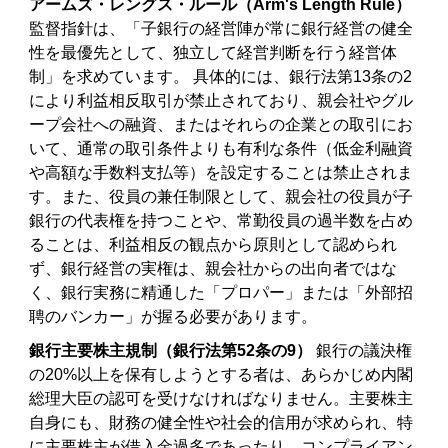
アームズ・レングス・ルール（Arm's Length Rule）
監督指針は、「子銀行の経営陣が常に銀行経営の健全
性を最優先として、独立して経営判断を行う経営体
制」を求めています。 具体的には、銀行法第13条の2
により利益相反取引が禁止されており、親会社やグル
ープ会社への融資、またはそれらの企業との取引にお
いて、通常の取引条件よりも有利な条件（低金利融資
や高額な手数料支払等）を設定することは禁止されま
す。また、役員の兼任制限として、親会社の役員が子
銀行の代表権を持つことや、常勤役員の過半数を占め
ることは、利益相反の観点から原則として認められ
ず、銀行経営の実権は、親会社からの出向者ではな
く、銀行実務に精通した「プロパー」または「外部招
聘のバンカー」が握る必要があります。
銀行主要株主規制（銀行法第52条の9）
銀行の議決権
の20%以上を保有しようとする者は、あらかじめ内閣
総理大臣の認可を受けなければなりません。主要株主
自身にも、財務の健全性や社会的信用が求められ、特
に主要株主が借入金過多であったり、コンプライアン