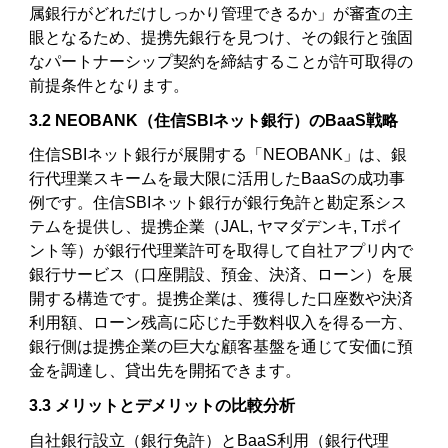
属銀行がどれだけしっかり管理できるか」が審査の主
眼となるため、提携先銀行を見つけ、その銀行と強固
なパートナーシップ契約を締結することが許可取得の
前提条件となります。
3.2 NEOBANK（住信SBIネット銀行）のBaaS戦略
住信SBIネット銀行が展開する「NEOBANK」は、銀
行代理業スキームを最大限に活用したBaaSの成功事
例です。住信SBIネット銀行が銀行免許と勘定系シス
テムを提供し、提携企業（JAL, ヤマダデンキ, Tポイ
ント等）が銀行代理業許可を取得して自社アプリ内で
銀行サービス（口座開設、預金、決済、ローン）を展
開する構造です。提携企業は、獲得した口座数や決済
利用額、ローン残高に応じた手数料収入を得る一方、
銀行側は提携企業の巨大な顧客基盤を通じて安価に預
金を調達し、貸出先を開拓できます。
3.3 メリットとデメリットの比較分析
自社銀行設立（銀行免許）とBaaS利用（銀行代理