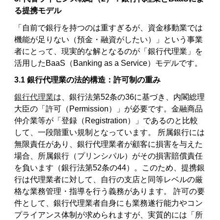
る提携モデル
「自前で銀行を持つのは重すぎるが、資金移動業では
機能が足りない（預金・融資がしたい）」という事業
者にとって、現実的な解となるのが「銀行代理業」を
活用したBaaS（Banking as a Service）モデルです。
3.1 銀行代理業の法的構造：許可制の重み
銀行代理業
は、銀行法第52条の36に基づき、内閣総理
大臣の「許可（Permission）」が必要です。金融商品
仲介業等が「登録（Registration）」であるのと比較
して、一段階重い規制となっています。 所属銀行には
無限責任があり、銀行代理業者が顧客に損害を与えた
場合、所属銀行（プリンシパル）がその損害賠償責任
を負います（銀行法第52条の44）。このため、提携銀
行は代理業者に対して、自行の支店と同等レベルの厳
格な業務管理・指導を行う義務があります。 許可の要
件として、銀行代理業者自身にも業務遂行能力やコン
プライアンス体制が求められますが、実質的には「所