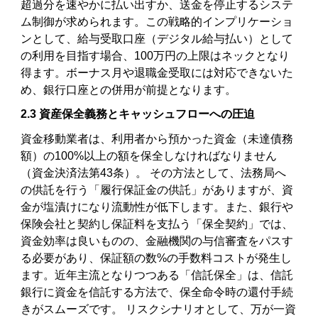
超過分を速やかに払い出すか、送金を停止するシステ
ム制御が求められます。この戦略的インプリケーショ
ンとして、給与受取口座（デジタル給与払い）として
の利用を目指す場合、100万円の上限はネックとなり
得ます。ボーナス月や退職金受取には対応できないた
め、銀行口座との併用が前提となります。
2.3 資産保全義務とキャッシュフローへの圧迫
資金移動業者は、利用者から預かった資金（未達債務
額）の100%以上の額を保全しなければなりません
（資金決済法第43条）。 その方法として、法務局へ
の供託を行う「履行保証金の供託」がありますが、資
金が塩漬けになり流動性が低下します。また、銀行や
保険会社と契約し保証料を支払う「保全契約」では、
資金効率は良いものの、金融機関の与信審査をパスす
る必要があり、保証額の数%の手数料コストが発生し
ます。近年主流となりつつある「信託保全」は、信託
銀行に資金を信託する方法で、保全命令時の還付手続
きがスムーズです。 リスクシナリオとして、万が一資