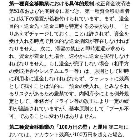
第一種資金移動業における具体的規制
改正資金決済法
第51条および内閣府令に基づき、第一種資金移動業者
には以下の措置が義務付けられています。まず、送金
目的・送金先・送金日時を特定する必要があり、「と
りあえずチャージしておく」ことは許されず、資金を
受け入れる時点で具体的な送金指図が存在しなければ
なりません。 次に、滞留の禁止と即時返還が求めら
れ、資金が着金した場合、速やかに送金を実行しなけ
ればなりません。もし送金が完了しない場合（相手方
の受取拒否やシステムエラー等）は、原則として即時
に利用者に返金しなければならず、ウォレットに残高
として残すことは法的に「預金の受入れ」とみなされ
るリスクがあるため厳禁です。内閣府令による例外規
定として、事務ガイドライン等の改正により一定の緩
和が議論されていますが、基本原則として「プール不
可」であることに変わりはありません。
第二種資金移動業の「100万円の壁」と運用
第二種に
おいては、アカウント残高が100万円を超えた場合、