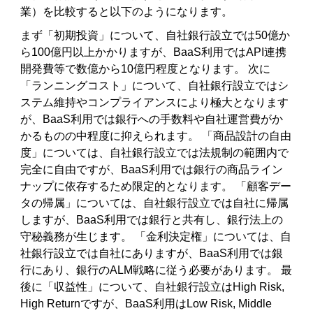
業）を比較すると以下のようになります。
まず「初期投資」について、自社銀行設立では50億か
ら100億円以上かかりますが、BaaS利用ではAPI連携
開発費等で数億から10億円程度となります。 次に
「ランニングコスト」について、自社銀行設立ではシ
ステム維持やコンプライアンスにより極大となります
が、BaaS利用では銀行への手数料や自社運営費がか
かるものの中程度に抑えられます。 「商品設計の自由
度」については、自社銀行設立では法規制の範囲内で
完全に自由ですが、BaaS利用では銀行の商品ライン
ナップに依存するため限定的となります。 「顧客デー
タの帰属」については、自社銀行設立では自社に帰属
しますが、BaaS利用では銀行と共有し、銀行法上の
守秘義務が生じます。 「金利決定権」については、自
社銀行設立では自社にありますが、BaaS利用では銀
行にあり、銀行のALM戦略に従う必要があります。 最
後に「収益性」について、自社銀行設立はHigh Risk,
High Returnですが、BaaS利用はLow Risk, Middle