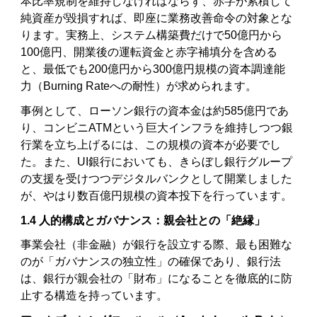
本比率規制を維持しなければならず、赤字が累積して
純資産が毀損すれば、即座に業務改善命令の対象とな
ります。実務上、システム構築費だけで50億円から
100億円、開業後の運転資金と赤字補填分を含める
と、最低でも200億円から300億円規模の資本調達能
力（Burning Rateへの耐性）が求められます。
事例として、ローソン銀行の資本金は約585億円であ
り、コンビニATMという巨大インフラを維持しつつ銀
行業を立ち上げるには、この規模の資本が必要でし
た。また、UI銀行においても、きらぼし銀行グループ
の支援を受けつつデジタルバンクとして開業しました
が、やはり数百億円規模の資本投下を行っています。
1.4 人的構成とガバナンス：親会社との「絶縁」
事業会社（非金融）が銀行を設立する際、最も困難な
のが「ガバナンスの独立性」の確保であり、銀行法
は、銀行が親会社の「財布」になることを徹底的に防
止する構造を持っています。