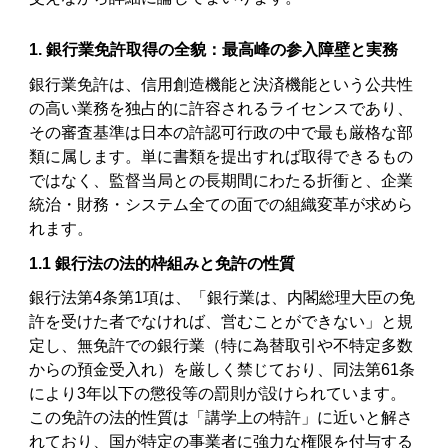
1. 銀行業免許取得の全貌：最高峰の参入障壁と実務
銀行業免許は、信用創造機能と決済機能という公共性
の高い業務を独占的に許容されるライセンスであり、
その審査基準は日本の許認可行政の中で最も厳格な部
類に属します。単に書類を提出すれば取得できるもの
ではなく、監督当局との長期間にわたる折衝と、企業
統治・財務・システム全ての面での組織変革が求めら
れます。
1.1 銀行法の法的枠組みと免許の性質
銀行法第4条第1項は、「銀行業は、内閣総理大臣の免
許を受けた者でなければ、営むことができない」と規
定し、無免許での銀行業（特に為替取引や不特定多数
からの預金受入れ）を厳しく禁じており、同法第61条
により3年以下の懲役等の罰則が設けられています。
この免許の法的性質は「講学上の特許」に近いと解さ
れており、国が特定の事業者に強力な権限を付与する