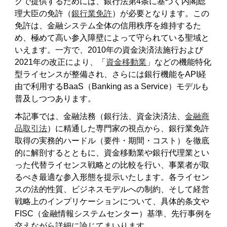
クで提供するためには、銀行法第4条に基づく内閣総
理大臣の免許（
銀行業免許
）が必要となります。この
免許は、金融システム全体の信用秩序を維持するた
め、極めて高い参入障壁によって守られている聖域と
いえます。一方で、2010年の資金決済法施行および
2021年の改正により、「
資金移動業
」などの機能特化
型ライセンスが整備され、さらには銀行機能をAPI経
由で利用するBaaS（Banking as a Service）モデルも
普及しつつあります。
本記事では、金融法務（銀行法、資金決済法、
金融商
品取引法
）に精通した専門家の視点から、銀行業免許
取得の実務的ハードル（要件・期間・コスト）を徹底
的に解剖するとともに、資金移動業や銀行代理業とい
った代替ライセンス戦略との比較を行い、事業者が取
るべき最適な参入形態を提示いたします。各ライセン
スの法的性質、ビジネスモデルへの制約、そして経営
戦略上のインプリケーションについて、具体的条文や
FISC（金融情報システムセンター）基準、先行事例を
交えながら詳細に論じてまいります。