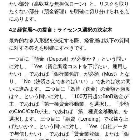
たい部分（高収益な無担保ローン）と、リスクを取り
たくない部分（預金管理）を明確に切り分けられる点
にあります。
4.2 経営層への提言：ライセンス選択の決定木
最終的な参入形態を決定する際、経営層は以下の質問
に対する答えを明確にすべきです。
一つ目に「預金（Deposit）が必要か？」という問い
に対し、「Yes（資金調達コストを下げたい、運用し
たい）」であれば「銀行業免許」が必須（Must）とな
り、「No（決済さえできればいい）」であれば次の問
いに進みます。 二つ目に「為替（送金）の金額と頻度
は？」という問いに対し、「100万円超のBtoB送金が
主」であれば「第一種資金移動業」を選択し、「少額
のCtoC/CtoBが主」であれば「第二種資金移動業」を
選択します。 三つ目に「融資（Lending）で収益を上
げたいか？」という問いに対し、「Yes（自社データ
で与信したい）」であれば「貸金業登録」または「銀