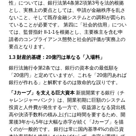
性」については、銀行法第4条第2項第3号を法的根拠
とし、実務上の要点としては、申請が金融秩序を乱さ
ないこと、そして既存金融システムとの調和が図られ
ていることが必要です。 第四に「社会的信用」につい
ては、監督指針 II-1-1を根拠とし、主要株主を含む申
請者のコンプライアンス態勢と社会的評価が実務上の
要点となります。
1.3 財産的基礎：20億円は単なる「入場料」
銀行法施行令第2条では、銀行の資本金の最低額を
「20億円」と定めていますが、これを「20億円あれば
銀行が作れる」と解釈するのは致命的な誤りです。
「Jカーブ」を支える巨大資本
新規開業する銀行（チ
ャレンジャーバンク）は、開業初期に巨額のシステム
投資と人件費が発生する一方で、収益源となる貸出残
高や決済手数料の積み上げには時間を要するため、開
業後3年から5年は大幅な赤字が続く「Jカーブ」を描
くのが一般的です。 銀行は常に国内基準4%の自己資