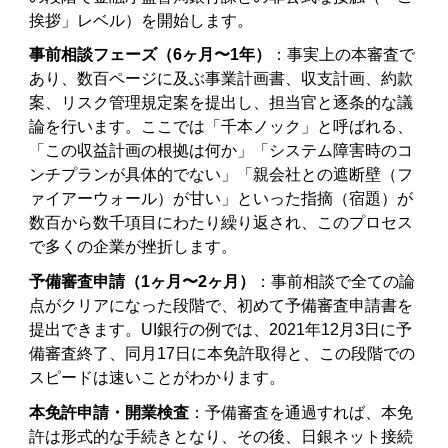
挨拶」レベル）を開始します。
事前相談フェーズ（6ヶ月〜1年）
：事実上の本審査で
あり、数百ページに及ぶ事業計画書、収支計画、約款
案、リスク管理規定案を提出し、担当官と逐条的な議
論を行います。ここでは「千本ノック」と呼ばれる、
「この収益計画の根拠は何か」「システム障害時のコ
ンチプランが具体的でない」「親会社との遮断壁（フ
ァイアーウォール）が甘い」といった指摘（宿題）が
数百から数千項目にわたり繰り返され、このプロセス
で多くの企業が挫折します。
予備審査申請（1ヶ月〜2ヶ月）
：事前相談で全ての論
点がクリアになった段階で、初めて予備審査申請書を
提出できます。UI銀行の例では、2021年12月3日に予
備審査終了、同月17日に本免許取得と、この段階での
スピードは速いことがわかります。
本免許申請・開業検査
：予備審査を通過すれば、本免
許は形式的な手続きとなり、その後、日銀ネット接続