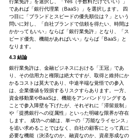
行業免許」を選択し、「Yes（手数料だけでいい）」
であれば「銀行代理業（BaaS）」を選択します。 四
つ目に「ブランドとスピードの優先順位は？」という
問いに対し、「自社ブランドで信頼を得たい、時間は
かかってもいい」ならば「銀行業免許」となり、「ス
ピード優先、機能があればいい」ならば「BaaS」と
なります。
4.3 結論
銀行業免許は、金融ビジネスにおける「王冠」であ
り、その信用力と権限は絶大ですが、取得と維持にか
かるコストは莫大であり、中途半端な覚悟での参入
は、企業価値を毀損するリスクすらあります。一方、
資金移動業やBaaSは、機能をアンバンドリングする
ことで参入障壁を下げたが、それぞれに「滞留規制」
や「提携銀行への従属性」といった明確な限界が存在
します。 成功への鍵は、単一の「万能なライセンス」
を追い求めることではなく、自社の顧客にとって真に
必要な機能（決済なのか、融資なのか、資産形成なの