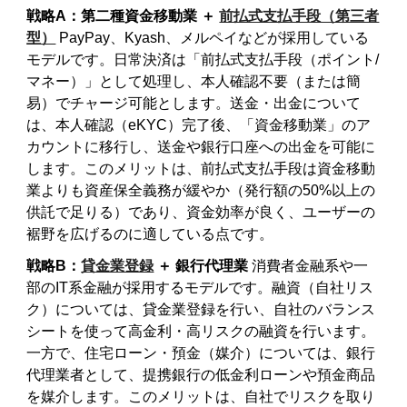
戦略A：第二種資金移動業 ＋
前払式支払手段（第三者
型）
PayPay、Kyash、メルペイなどが採用している
モデルです。日常決済は「前払式支払手段（ポイント/
マネー）」として処理し、本人確認不要（または簡
易）でチャージ可能とします。送金・出金について
は、本人確認（eKYC）完了後、「資金移動業」のア
カウントに移行し、送金や銀行口座への出金を可能に
します。このメリットは、前払式支払手段は資金移動
業よりも資産保全義務が緩やか（発行額の50%以上の
供託で足りる）であり、資金効率が良く、ユーザーの
裾野を広げるのに適している点です。
戦略B：
貸金業登録
＋ 銀行代理業
消費者金融系や一
部のIT系金融が採用するモデルです。融資（自社リス
ク）については、貸金業登録を行い、自社のバランス
シートを使って高金利・高リスクの融資を行います。
一方で、住宅ローン・預金（媒介）については、銀行
代理業者として、提携銀行の低金利ローンや預金商品
を媒介します。このメリットは、自社でリスクを取り