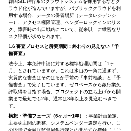
韓国SBJ銀行系のクラウドシステムを採用するなどク
ラウド化が進んでいますが、パブリッククラウドを利
用する場合、データの保管場所（データレジデンシ
ー）、アクセス権限管理、ベンダーロックインのリス
ク、障害時の出口戦略について、従来以上に緻密なリ
スク評価が求められます。
1.6 審査プロセスと所要期間：終わりの見えない「予
備審査」
法令上、本免許申請に対する標準処理期間は「1ヶ
月」とされていますが、これは氷山の一角に過ぎず、
実質的な審査はそのはるか手前の「事前相談」と「予
備審査」で完了しています。ゼロベースから銀行業免
許取得を目指す場合、プロジェクトの立ち上げから開
業まで最短でも2年、通常は3年以上を見込むべきで
す。
構想・準備フェーズ（6ヶ月〜1年）
：事業計画策定、
主要株主間の調整、システムベンダー選定を行い、こ
の段階で金融庁監督局銀行課との非公式な接触（「ご