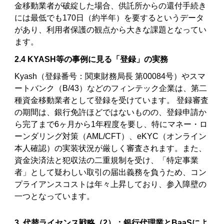
金移動業者が破綻した場合、供託所からの還付手続き
には最低でも170日（約半年）を要するというデータ
があり、利用者保護の観点から大きな課題となってい
ます。
2.4 KYASH等の事例に見る「登録」の実務
Kyash（登録番号：関東財務局長 第00084号）やスマ
ートバンク（B/43）などのフィンテック企業は、第二
種資金移動業者として登録を受けています。 登録審査
の期間は、銀行免許ほどではないものの、登録申請か
ら完了まで6ヶ月から1年程度を要し、特にマネー・ロ
ーンダリング対策（AML/CFT）、eKYC（オンライン
本人確認）の実装状況が厳しく審査されます。また、
資金決済法と犯収法の二重規制を受け、「特定事業
者」として疑わしい取引の届出義務を負うため、コン
プライアンスコストは年々上昇しており、参入障壁の
一つとなっています。
3. 代替ライセンス戦略（2）：銀行代理業とBaaSによ