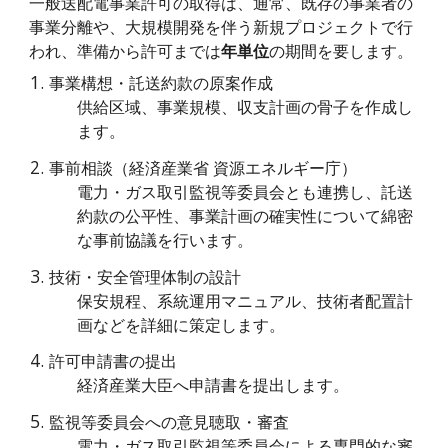
一般送配電事業許可の取得は、通常、既存の事業者の
事業分離や、大規模開発を伴う新規プロジェクトで行
われ、準備から許可までは
年単位
の期間を要します。
事業構想・託送約款の原案作成
供給区域、事業規模、収支計画の骨子を作成し
ます。
事前相談（経済産業省 資源エネルギー庁）
電力・ガス取引監視等委員会とも連携し、託送
約款の公平性、事業計画の確実性について綿密
な事前協議を行います。
技術・安全管理体制の設計
保安規程、系統運用マニュアル、技術者配置計
画などを詳細に策定します。
許可申請書の提出
経済産業大臣へ申請書を提出します。
監視等委員会への意見聴取・審査
電力・ガス取引監視等委員会による専門的な審