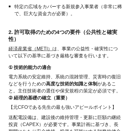
特定の広域をカバーする新規参入事業者（非常に稀
で、巨大な資金力が必要）。
2. 許可取得のための4つの要件（公共性と確実
性）
経済産業省（METI）
は、事業の公益性・確実性につ
いて以下の基準に基づき厳格な審査を行います。
①
技術的能力の適合
電力系統の安定維持、系統の混雑管理、災害時の復旧
などを行うための
高度な技術的知識と体制
があるこ
と。主任技術者の選任や保安規程の策定が必須です。
②
経理的基礎の確立（重要）
【元CFOである先生の最も強いアピールポイント】
送配電設備は、建設後の維持管理・更新に巨額の継続
投資（CAPEX）が必要です。事業計画に基づき、長