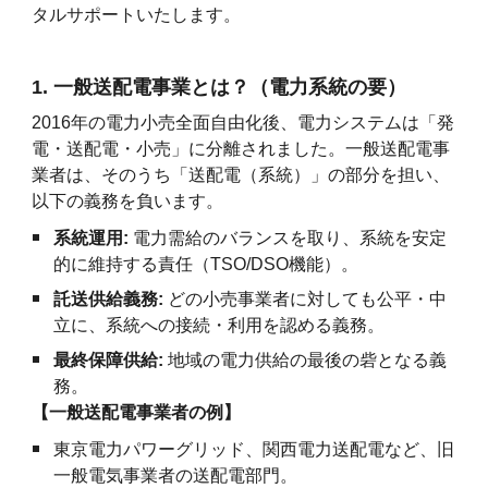
タルサポートいたします。
1. 一般送配電事業とは？（電力系統の要）
2016年の電力小売全面自由化後、電力システムは「発
電・送配電・小売」に分離されました。一般送配電事
業者は、そのうち「送配電（系統）」の部分を担い、
以下の義務を負います。
系統運用:
電力需給のバランスを取り、系統を安定
的に維持する責任（TSO/DSO機能）。
託送供給義務:
どの小売事業者に対しても公平・中
立に、系統への接続・利用を認める義務。
最終保障供給:
地域の電力供給の最後の砦となる義
務。
【一般送配電事業者の例】
東京電力パワーグリッド、関西電力送配電など、旧
一般電気事業者の送配電部門。