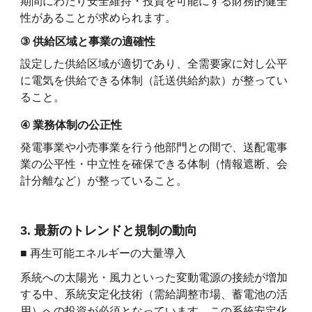
期間にわたり安全維持・投資を可能にする財務的健全
性があることが求められます。
③
供給区域と事業の適確性
設定した供給区域が適切であり、全需要家に対し公平
に電気を供給できる体制（託送供給約款）が整ってい
ること。
④
業務体制の公正性
発電事業や小売事業を行う他部門との間で、送配電事
業の公平性・中立性を確保できる体制（情報遮断、会
計分離など）が整っていること。
3. 最新のトレンドと規制の動向
■ 再生可能エネルギーの大量導入
系統への太陽光・風力といった変動電源の接続が増加
する中、系統安定化技術（需給調整市場、蓄電池の活
用）への投資が必須となっています。この系統安定化