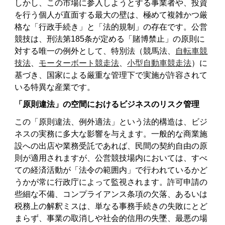
しかし、この市場に参入しようとする事業者や、投資
を行う個人が直面する最大の壁は、極めて複雑かつ厳
格な「行政手続き」と「法的規制」の存在です。公営
競技は、刑法第185条が定める「賭博禁止」の原則に
対する唯一の例外として、特別法（競馬法、
自転車競
技法
、
モーターボート競走法
、
小型自動車競走法
）に
基づき、国家による厳重な管理下で実施が許容されて
いる特異な産業です。
「原則違法」の空間におけるビジネスのリスク管理
この「原則違法、例外適法」という法的構造は、ビジ
ネスの実務に多大な影響を与えます。一般的な商業施
設への出店や業務受託であれば、民間の契約自由の原
則が適用されますが、公営競技場内においては、すべ
ての経済活動が「法令の範囲内」で行われているかど
うかが常に行政庁によって監視されます。許可申請の
些細な不備、コンプライアンス条項の欠落、あるいは
税務上の解釈ミスは、単なる事務手続きの失敗にとど
まらず、事業の取消しや社会的信用の失墜、最悪の場