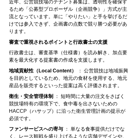
近年、公営競技場のテナント募集は、透明性を確保す
るため「公募型プロポーザル（企画競争）」方式が主
流となっています。単に「やりたい」と手を挙げるだ
けでは参入できず、企画書の点数で競り勝つ必要があ
ります。
審査で重視されるポイントと行政書士の支援
行政書士は、審査基準（仕様書）を読み解き、加点要
素を最大化する提案書の作成を支援します。
地域貢献性（Local Content）
： 公営競技は地域振興
を目的としているため、地元の食材を使用する、地元
産品を販売するといった提案は高く評価されます。
衛生・安全管理体制
： 短時間に大量の注文をさばく
競技場特有の環境下で、食中毒を出さないための
HACCP（ハサップ）に沿った衛生管理計画の提示が
必須です。
ファンサービスへの寄与
： 単なる食事提供だけでな
く、レース観戦を盛り上げるような店舗デザインや、