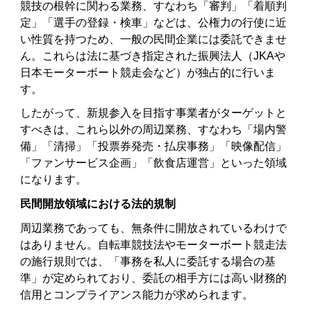
競技の根幹に関わる業務、すなわち「審判」「着順判
定」「選手の登録・検車」などは、公権力の行使に近
い性質を持つため、一般の民間企業には委託できませ
ん。これらは法に基づき指定された振興法人（JKAや
日本モーターボート競走会など）が独占的に行いま
す。
したがって、新規参入を目指す事業者がターゲットと
すべきは、これら以外の周辺業務、すなわち「場内警
備」「清掃」「投票券発売・払戻事務」「映像配信」
「ファンサービス企画」「飲食店運営」といった領域
になります。
民間開放領域における法的規制
周辺業務であっても、無条件に開放されているわけで
はありません。自転車競技法やモーターボート競走法
の施行規則では、「事務を私人に委託する場合の基
準」が定められており、委託の相手方には高い財務的
信用とコンプライアンス能力が求められます。