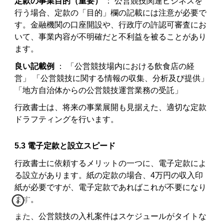
定款の事業目的（重要）
： 公営競技関連ビジネスを
行う場合、定款の「目的」欄の記載には注意が必要で
す。金融機関の口座開設や、行政庁の許認可審査にお
いて、事業内容が不明確だと不利益を被ることがあり
ます。
良い記載例
： 「公営競技場内における飲食店の経
営」 「公営競技に関する情報の収集、分析及び提供」
「地方自治体からの公営競技運営業務の受託」
行政書士は、将来の事業展開も見据えた、適切な定款
ドラフティングを行います。
5.3 電子定款と設立スピード
行政書士に依頼するメリットの一つに、電子定款によ
る設立があります。紙の定款の場合、4万円の収入印
紙が必要ですが、電子定款であればこれが不要になり
ます。
また、公営競技の入札案件はスケジュールがタイトな