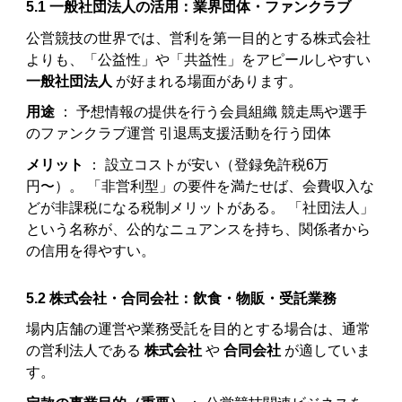
5.1 一般社団法人の活用：業界団体・ファンクラブ
公営競技の世界では、営利を第一目的とする株式会社
よりも、「公益性」や「共益性」をアピールしやすい
一般社団法人
が好まれる場面があります。
用途
： 予想情報の提供を行う会員組織 競走馬や選手
のファンクラブ運営 引退馬支援活動を行う団体
メリット
： 設立コストが安い（登録免許税6万
円〜）。 「非営利型」の要件を満たせば、会費収入な
どが非課税になる税制メリットがある。 「社団法人」
という名称が、公的なニュアンスを持ち、関係者から
の信用を得やすい。
5.2 株式会社・合同会社：飲食・物販・受託業務
場内店舗の運営や業務受託を目的とする場合は、通常
の営利法人である
株式会社
や
合同会社
が適していま
す。