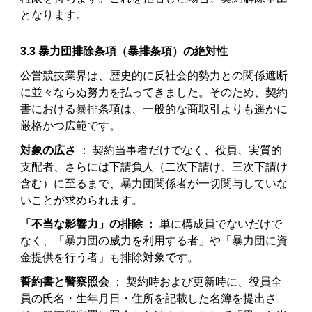
となります。
3.3 暴力団排除条項（暴排条項）の絶対性
公営競技業界は、歴史的に反社会的勢力との関係遮断
に並々ならぬ努力を払ってきました。そのため、契約
書における暴排条項は、一般的な商取引よりも遥かに
厳格かつ広範です。
対象の広さ
： 契約当事者だけでなく、役員、実質的
支配者、さらには下請負人（二次下請け、三次下請け
含む）に至るまで、暴力団関係者が一切関与していな
いことが求められます。
「不当な影響力」の排除
： 単に構成員でないだけで
なく、「暴力団の威力を利用する者」や「暴力団に資
金提供を行う者」も排除対象です。
誓約書と警察照会
： 契約時および更新時に、役員全
員の氏名・生年月日・住所を記載した名簿を提出さ