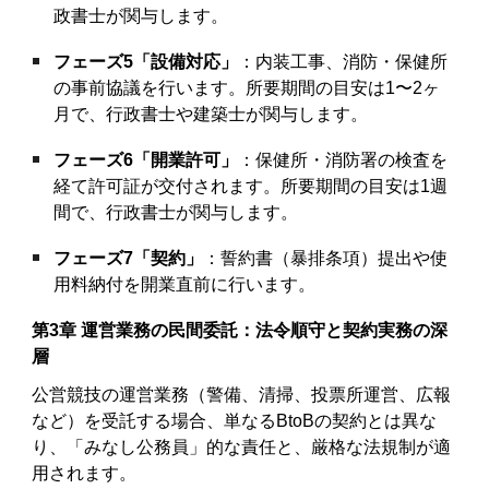
政書士が関与します。
フェーズ5「設備対応」
：内装工事、消防・保健所
の事前協議を行います。所要期間の目安は1〜2ヶ
月で、行政書士や建築士が関与します。
フェーズ6「開業許可」
：保健所・消防署の検査を
経て許可証が交付されます。所要期間の目安は1週
間で、行政書士が関与します。
フェーズ7「契約」
：誓約書（暴排条項）提出や使
用料納付を開業直前に行います。
第3章 運営業務の民間委託：法令順守と契約実務の深
層
公営競技の運営業務（警備、清掃、投票所運営、広報
など）を受託する場合、単なるBtoBの契約とは異な
り、「みなし公務員」的な責任と、厳格な法規制が適
用されます。