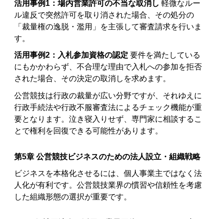
活用事例1：場内営業許可の不当な取消し
軽微なルー
ル違反で突然許可を取り消された場合、その処分の
「裁量権の逸脱・濫用」を主張して審査請求を行いま
す。
活用事例2：入札参加資格の認定
要件を満たしている
にもかかわらず、不合理な理由で入札への参加を拒否
された場合、その決定の取消しを求めます。
公営競技は行政の裁量が広い分野ですが、それゆえに
行政手続法や行政不服審査法によるチェック機能が重
要となります。泣き寝入りせず、専門家に相談するこ
とで権利を回復できる可能性があります。
第5章 公営競技ビジネスのための法人設立・組織戦略
ビジネスを本格化させるには、個人事業主ではなく法
人化が有利です。公営競技業界の慣習や信頼性を考慮
した組織形態の選択が重要です。