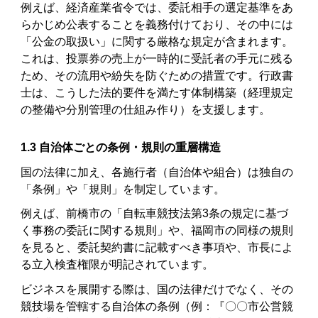
例えば、経済産業省令では、委託相手の選定基準をあ
らかじめ公表することを義務付けており、その中には
「公金の取扱い」に関する厳格な規定が含まれます。
これは、投票券の売上が一時的に受託者の手元に残る
ため、その流用や紛失を防ぐための措置です。行政書
士は、こうした法的要件を満たす体制構築（経理規定
の整備や分別管理の仕組み作り）を支援します。
1.3 自治体ごとの条例・規則の重層構造
国の法律に加え、各施行者（自治体や組合）は独自の
「条例」や「規則」を制定しています。
例えば、前橋市の「自転車競技法第3条の規定に基づ
く事務の委託に関する規則」や、福岡市の同様の規則
を見ると、委託契約書に記載すべき事項や、市長によ
る立入検査権限が明記されています。
ビジネスを展開する際は、国の法律だけでなく、その
競技場を管轄する自治体の条例（例：『〇〇市公営競