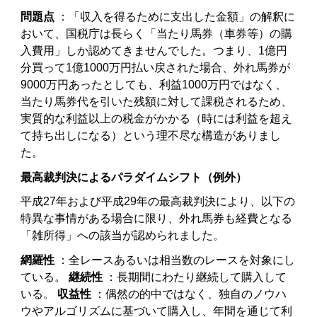
問題点
：「収入を得るために支出した金額」の解釈に
おいて、国税庁は長らく「当たり馬券（車券等）の購
入費用」しか認めてきませんでした。つまり、1億円
分買って1億1000万円払い戻された場合、外れ馬券が
9000万円あったとしても、利益1000万円ではなく、
当たり馬券代を引いた残額に対して課税されるため、
実質的な利益以上の税金がかかる（時には利益を超え
て持ち出しになる）という理不尽な構造がありまし
た。
最高裁判決によるパラダイムシフト（例外）
平成27年および平成29年の最高裁判決により、以下の
特異な事情がある場合に限り、外れ馬券も経費となる
「雑所得」への該当が認められました。
網羅性
：全レースあるいは相当数のレースを対象にし
ている。
継続性
：長期間にわたり継続して購入して
いる。
収益性
：偶然の的中ではなく、独自のノウハ
ウやアルゴリズムに基づいて購入し、年間を通じて利