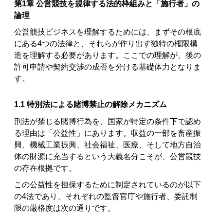
第1章 公営競技を規律する法的枠組みと「施行者」の
論理
公営競技ビジネスを理解するためには、まずその根底
にある4つの法律と、それらが作り出す独特の権限構
造を理解する必要があります。ここでの理解が、後の
許可申請や契約交渉の成否を分ける基礎体力となりま
す。
1.1 特別法による賭博禁止の解除メカニズム
刑法が禁じる賭博行為を、国家が特定の条件下で認め
る理由は「公益性」にあります。収益の一部を畜産振
興、機械工業振興、社会福祉、医療、そして地方自治
体の財源に充当するという大義名分こそが、公営競技
の存在根拠です。
この公益性を担保するために制定されているのが以下
の4法であり、それぞれの監督官庁や施行者、委託制
限の厳格度は次の通りです。