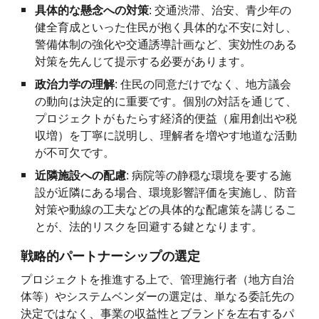
具体的な懸念への対策
: 交通渋滞、治安、青少年の
健全育成といった住民が抱く具体的な不安に対し、
警備体制の強化や交通誘導計画など、実効性のある
対策を先んじて提示する必要があります。
政治力学の理解
: 住民の同意だけでなく、地方議会
の動向は決定的に重要です。個別の対話を通じて、
プロジェクトがもたらす経済的便益（雇用創出や税
収増）を丁寧に説明し、理解者を増やす地道な活動
が不可欠です。
近隣施設への配慮
: 病院等の静穏な環境を要する施
設が近隣にある場合、環境影響評価を実施し、防音
対策や動線の工夫などの具体的な配慮策を講じるこ
とが、法的リスクを回避する鍵となります。
戦略的パートナーシップの選定
プロジェクトを推進する上で、管理施行者（地方自治
体等）やシステムベンダーの選定は、単なる委託先の
決定ではなく、事業の収益性とブランドを左右するパ