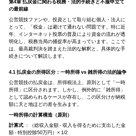
第4章 払戻金に関わる税務・法的手続きと不服申立て
の最前線
公営競技ファンや、投資として取り組む個人・法人に
とって、「税金」は避けて通れない問題です。特に近
年、インターネット投票の普及により資金の流れが透
明化し、税務当局の捕捉率が高まっています。ここで
は、最高裁判決を踏まえた法的な解釈と、具体的な手
続きについて解説します。
4.1 払戻金の所得区分：一時所得 vs 雑所得の法的論争
公営競技の払戻金は、所得税法上、原則として「一時
所得」に区分されます。しかし、例外的に「雑所得」
として認められるケースが存在し、この区分けが納税
額に天と地ほどの差を生みます。
一時所得の計算構造（原則）
計算式
：（総収入金額 - 収入を得るために支出した金
額 - 特別控除50万円）× 1/2