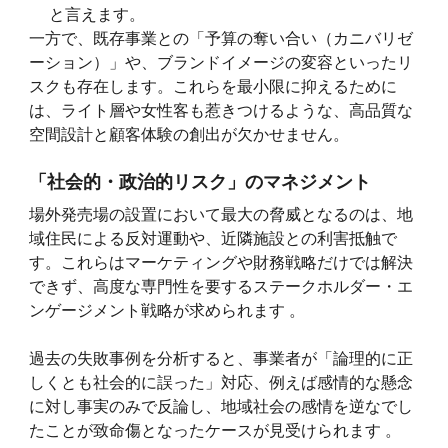
と言えます。
一方で、既存事業との「予算の奪い合い（カニバリゼ
ーション）」や、ブランドイメージの変容といったリ
スクも存在します。これらを最小限に抑えるために
は、ライト層や女性客も惹きつけるような、高品質な
空間設計と顧客体験の創出が欠かせません。
「社会的・政治的リスク」のマネジメント
場外発売場の設置において最大の脅威となるのは、地
域住民による反対運動や、近隣施設との利害抵触で
す。これらはマーケティングや財務戦略だけでは解決
できず、高度な専門性を要するステークホルダー・エ
ンゲージメント戦略が求められます 。
過去の失敗事例を分析すると、事業者が「論理的に正
しくとも社会的に誤った」対応、例えば感情的な懸念
に対し事実のみで反論し、地域社会の感情を逆なでし
たことが致命傷となったケースが見受けられます 。