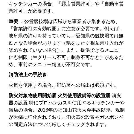
キッチンカーの場合、「露店営業許可」や「自動車営
業許可」が必要です。
重要
：公営競技場は広域から事業者が集まるため、
「営業許可の有効範囲」に注意が必要です。例えば、
岐阜県の許可を持っていても、愛知県の競技場では無
効となる場合があります（県をまたぐ相互乗り入れが
認められていない場合）。また、提供できるメニュー
にも制限（生クリーム不可、刺身不可など）があるた
め、事前のメニュー精査が不可欠です。
消防法上の手続き
火気を使用する場合、消防署への届出は必須です。
防火対象物使用開始届
火気使用設備等の設置届
消火
器の設置 特にプロパンガスを使用するキッチンカーや
露店の場合、2013年の福知山花火大会事故以降、規制
が大幅に強化されており、消火器の設置やガスボンベ
の固定方法について厳しくチェックされます。