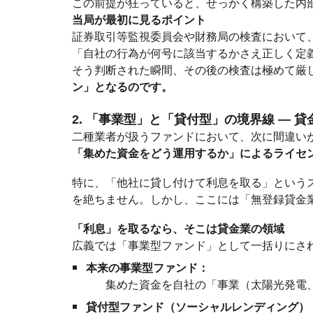
この前提が狂っていると、せっかく構築した内
当局が最初に見るポイント
証券取引等監視委員会や財務局の検査において
「自社の行為が何号に該当するかさえ正しく定
そう判断された瞬間、その後の検査は極めて厳
ン」となるのです。
2. 「事業型」と「貸付型」の境界線 — 
二種業者が扱うファンドにおいて、次に間違い
「集めた資金をどう運用するか」によるライセ
特に、「他社に貸し付けて利息を取る」という
を絶ちません。しかし、ここには「無登録貸金
「利息」を取るなら、そこは貸金業の領域
広義では「事業型ファンド」として一括りにさ
本来の事業型ファンド：
集めた資金を自社の「事業（太陽光発電
貸付型ファンド（ソーシャルレンディング）