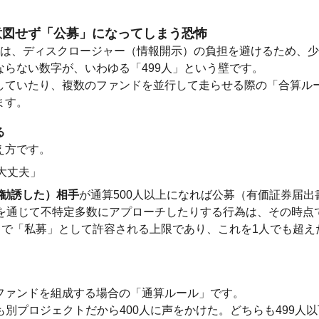
— 意図せず「公募」になってしまう恐怖
くは、ディスクロージャー（情報開示）の負担を避けるため、
らない数字が、いわゆる「499人」という壁です。
していたり、複数のファンドを並行して走らせる際の「合算ル
ます。
る
え方です。
大丈夫」
勧誘した）相手
が通算500人以上になれば公募（有価証券届
を通じて不特定多数にアプローチしたりする行為は、その時点で
まで「私募」として許容される上限であり、これを1人でも超
ファンドを組成する場合の「通算ルール」です。
Bも別プロジェクトだから400人に声をかけた。どちらも499