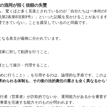
文の混同が招く信頼の失墜
ら、驚くほど多く見落とされているのが「自分たちは一体何の
法第2条第8項第9号）」といった記載を見かけることがありま
理できていない」ことを露呈しているのと同義です。
となる条文が厳格に分かれています。
資家に対して勧誘を行うこと。
者として媒介・代理すること。
ために行うこと）」を引用するのは、論理的な矛盾です。この
に求められる体制も、その後の法的責任の重さも全く異なるから
発行者（営業者）が詐欺的でないか、運用能力があるかを審査
が事業を完遂する能力そのものが問われます。