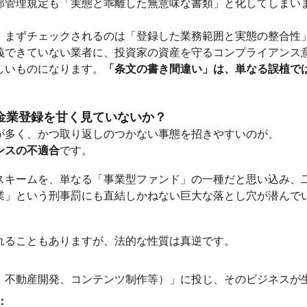
部管理規定も「実態と乖離した無意味な書類」と化してしまい
、まずチェックされるのは「登録した業務範囲と実態の整合性
義できていない業者に、投資家の資産を守るコンプライアンス
しいものになります。
「条文の書き間違い」は、単なる誤植で
貸金業登録を甘く見ていないか？
が多く、かつ取り返しのつかない事態を招きやすいのが、
ンスの不適合
です。
スキームを、単なる「事業型ファンド」の一種だと思い込み、
業」という刑事罰にも直結しかねない巨大な落とし穴が潜んで
れることもありますが、法的な性質は真逆です。
、不動産開発、コンテンツ制作等）」に投じ、そのビジネスが
：