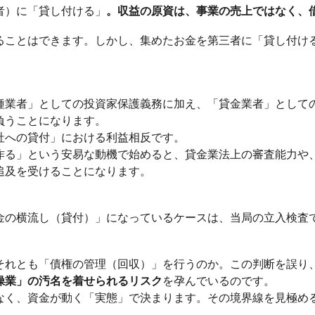
者）に「貸し付ける」
。収益の原資は、事業の売上ではなく、
ることはできます。しかし、集めたお金を第三者に「貸し付け
。
種業者」としての投資家保護義務に加え、「貸金業者」として
負うことになります。
社への貸付」における利益相反です。
作る」という安易な動機で始めると、貸金業法上の審査能力や
追及を受けることになります。
金の横流し（貸付）」になっているケースは、当局の立入検査
それとも「債権の管理（回収）」を行うのか。この判断を誤り
操業」の汚名を着せられるリスク
を孕んでいるのです。
なく、資金が動く「実態」で決まります。その境界線を見極め