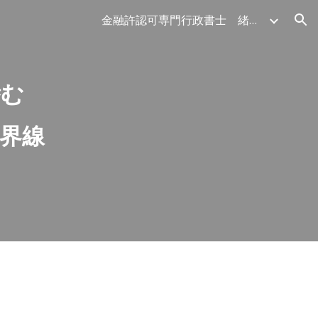
金融許認可専門行政書士 緒方法務事務所:
ion
潜む
境界線