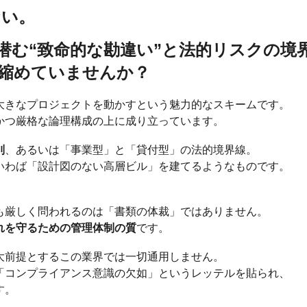
ない。
潜む“致命的な勘違い”と法的リスクの境
縮めていませんか？
大きなプロジェクトを動かすという魅力的なスキームです。
かつ厳格な論理構成の上に成り立っています。
別
、あるいは「事業型」と「貸付型」の法的境界線。
いわば「設計図のない高層ビル」を建てるようなものです。
も厳しく問われるのは「書類の体裁」ではありません。
れを守るための管理体制の質
です。
大前提とするこの業界では一切通用しません。
「コンプライアンス意識の欠如」というレッテルを貼られ、
す。