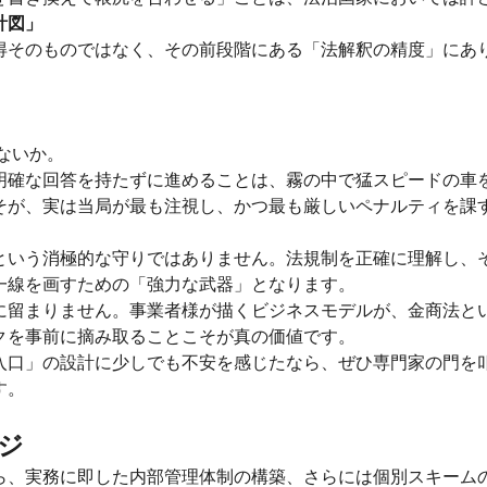
計図」
得そのものではなく、その前段階にある「法解釈の精度」にあ
ないか。
明確な回答を持たずに進めることは、霧の中で猛スピードの車
そが、実は当局が最も注視し、かつ最も厳しいペナルティを課
という消極的な守りではありません。法規制を正確に理解し、
一線を画すための「強力な武器」となります。
に留まりません。事業者様が描くビジネスモデルが、金商法と
クを事前に摘み取ることこそが真の価値です。
入口」の設計に少しでも不安を感じたなら、ぜひ専門家の門を
す。
ジ
ら、実務に即した内部管理体制の構築、さらには個別スキーム