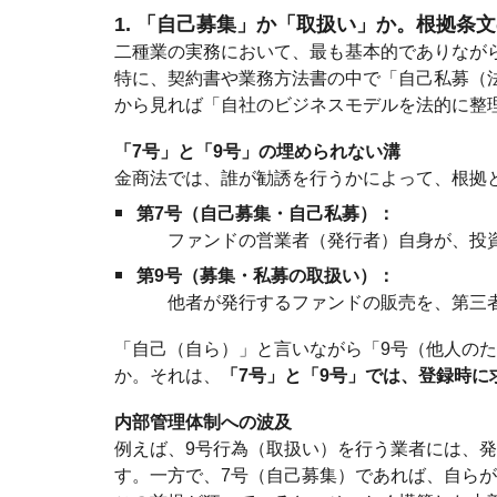
1. 「自己募集」か「取扱い」か。根拠条
二種業の実務において、最も基本的でありなが
特に、契約書や業務方法書の中で「自己私募（
から見れば「自社のビジネスモデルを法的に整
「7号」と「9号」の埋められない溝
金商法では、誰が勧誘を行うかによって、根拠
第7号（自己募集・自己私募）：
ファンドの営業者（発行者）自身が、投
第9号（募集・私募の取扱い）：
他者が発行するファンドの販売を、第三
「自己（自ら）」と言いながら「9号（他人の
か。それは、
「7号」と「9号」では、登録時
内部管理体制への波及
例えば、9号行為（取扱い）を行う業者には、
す。一方で、7号（自己募集）であれば、自ら