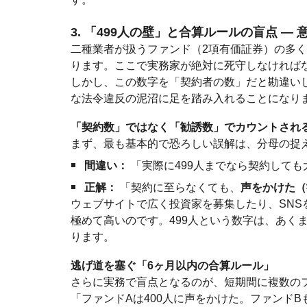
3. 「499人の壁」と合算ルールの盲点 
二種業者が扱うファンド（2項有価証券）の多
ります。ここで実務家が絶対に死守しなければな
しかし、この数字を「契約者の数」だと勘違い
な法令違反の泥沼に足を踏み入れることになり
「契約数」ではなく「勧誘数」でカウントされ
まず、最も基本的で恐ろしい誤解は、分母の捉
間違い：
「実際に499人までなら契約しても
正解：
「契約に至らなくても、
声をかけた（
ウェブサイトで広く投資家を募集したり、SNS
極めて高いのです。499人という数字は、あく
ります。
逃げ道を塞ぐ「6ヶ月以内の合算ルール」
さらに実務で盲点となるのが、短期間に複数の
「ファンドAは400人に声をかけた。ファンド