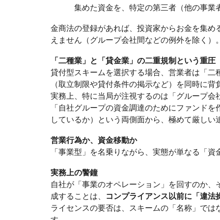
集めた資金を、特定の第三者（他の事業
金商法の登録があれば、投資家からお金を集め
えません（グループ会社間などの例外を除く）
「二種業」と「貸金業」の二重規制という重圧
貸付型スキームを選択する場合、営業者は「二
（取立制限や貸付条件の掲示など）を同時に背
実務上、特に当局が注視するのは「グループ会
「自社グループの資金調達のためにファンドを
しているか）という両側面から、極めて厳しい
営業行為か、資金移動か
「事業型」を名乗りながら、実態が単なる「資
実務上の警鐘
自社が「事業のオペレーション」を回すのか、
成することは、
コンプライアンス以前に「違法
ライセンスの要否は、スキームの「名称」では
す。