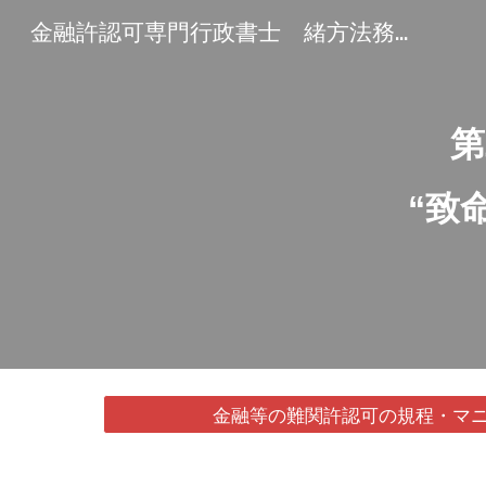
金融許認可専門行政書士 緒方法務事務所
Sk
第
“致
金融等の難関許認可の規程・マニ