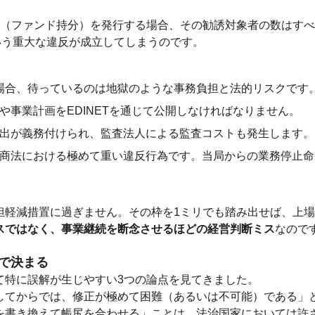
（ファンド持分）を発行する場合、その勧誘対象者の数はすべ
いう重大な違反が成立してしまうのです。
場合、待っているのは地獄のような事務負担と法的リスクです
や事業計画をEDINETを通じて公開しなければなりません。
出が義務付けられ、監査法人による監査コストも発生します。
商法における極めて重い違反行為です。当局からの業務停止命
担軽減措置に過ぎません。その枠を1ミリでも踏み出せば、上
スではなく、事業継続を断念させるほどの経営判断ミス
なので
で決まる
て特に誤解が生じやすい3つの論点を見てきました。
してからでは、修正が極めて困難（あるいは不可能）である」
を書き換えて帳尻を合わせる」ことは、法治国家においては許