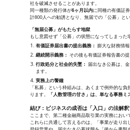
社を破滅させることがあります。
同一種類の発行体が
6ヶ月以内
に同種の有価証券
計800人への勧誘となり、無届での「公募」と
「無届公募」がもたらす地獄
もし意図せず「公募」の状態になってしまった
有価証券届出書の提出義務：
膨大な財務情報
継続開示義務：
その後も有価証券報告書の提
行政処分と社会的失墜：
届出なき公募は、金
ます。
実務上の警鐘
「私募」という枠組みは、あくまで例外的な負
ります。
「人数管理の甘さ」は、単なる事務ミ
結び：ビジネスの成否は「入口」の法解釈
ここまで、第二種金融商品取引業の実務におい
これらに共通して言えるのは、「事業が走り出
登録営業や、届出なき公募状態を「後から書類