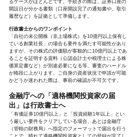
るケースがほとんどです。手続きの際は、証券口座の
開設日が分かる書類（口座開設完了の通知書や、取引
履歴など）を証拠として準備します。
行政書士からのワンポイント
「自社の未公開株（非上場株式）を10億円以上保有し
ている創業社長」の場合も要件を満たす可能性があり
ますが、その株式の評価額が客観的に10億円以上であ
ることを証明する資料（公認会計士や税理士による株
価算定書など）が別途必要になる等、審査のハードル
が格段に上がります。ご自身の資産状況で申請が可能
かどうか迷われた際は、事前の確認が不可欠です。
金融庁への「適格機関投資家の届
出」は行政書士へ
「有価証券10億円以上」と「投資経験1年以上」とい
う厳しい要件をクリアしている場合、あとは金融庁
（管轄の財務局）へ指定のフォーマットで届出を行う
ことで、晴れて適格機関投資家としての登録が完了し