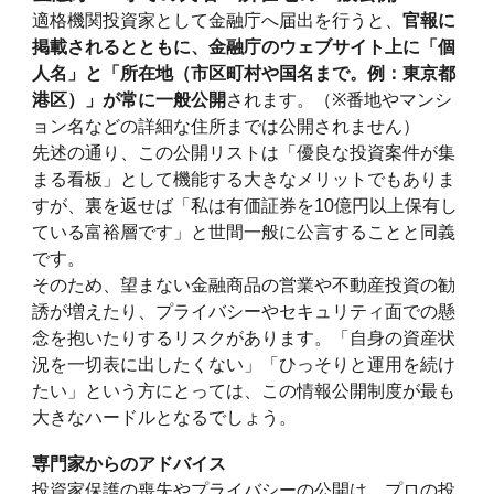
適格機関投資家として金融庁へ届出を行うと、
官報に
掲載されるとともに、金融庁のウェブサイト上に「個
人名」と「所在地（市区町村や国名まで。例：東京都
港区）」が常に一般公開
されます。（
※
番地やマンシ
ョン名などの詳細な住所までは公開されません）
先述の通り、この公開リストは「優良な投資案件が集
まる看板」として機能する大きなメリットでもありま
すが、裏を返せば「私は有価証券を10億円以上保有し
ている富裕層です」と世間一般に公言することと同義
です。
そのため、望まない金融商品の営業や不動産投資の勧
誘が増えたり、プライバシーやセキュリティ面での懸
念を抱いたりするリスクがあります。「自身の資産状
況を一切表に出したくない」「ひっそりと運用を続け
たい」という方にとっては、この情報公開制度が最も
大きなハードルとなるでしょう。
専門家からのアドバイス
投資家保護の喪失やプライバシーの公開は、プロの投