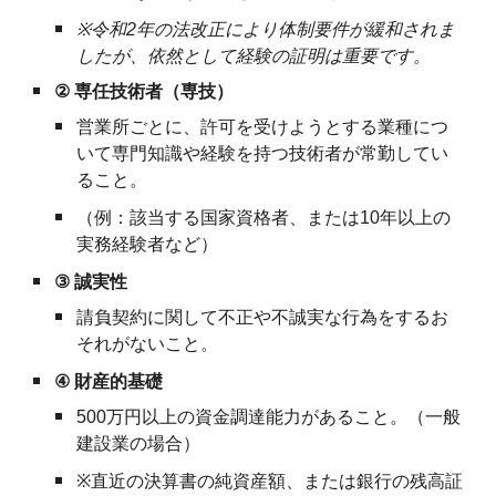
※
令和2年の法改正により体制要件が緩和されま
したが、依然として経験の証明は重要です。
②
専任技術者（専技）
営業所ごとに、許可を受けようとする業種につ
いて専門知識や経験を持つ技術者が常勤してい
ること。
（例：該当する国家資格者、または10年以上の
実務経験者など）
③
誠実性
請負契約に関して不正や不誠実な行為をするお
それがないこと。
④
財産的基礎
500万円以上の資金調達能力があること。（一般
建設業の場合）
※
直近の決算書の純資産額、または銀行の残高証