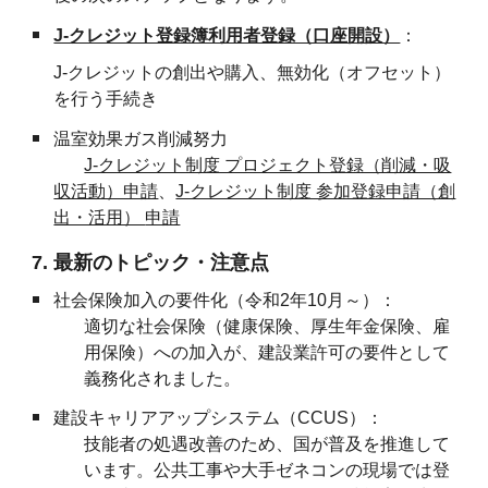
J-クレジット登録簿利用者登録（口座開設）
：
J-クレジットの創出や購入、無効化（オフセット）
を行う手続き
温室効果ガス削減努力
J-クレジット制度 プロジェクト登録（削減・吸
収活動）申請
、
J-クレジット制度 参加登録申請（創
出・活用）
申請
7. 最新のトピック・注意点
社会保険加入の要件化（令和2年10月～）：
適切な社会保険（健康保険、厚生年金保険、雇
用保険）への加入が、建設業許可の要件として
義務化されました。
建設キャリアアップシステム（CCUS）：
技能者の処遇改善のため、国が普及を推進して
います。公共工事や大手ゼネコンの現場では登