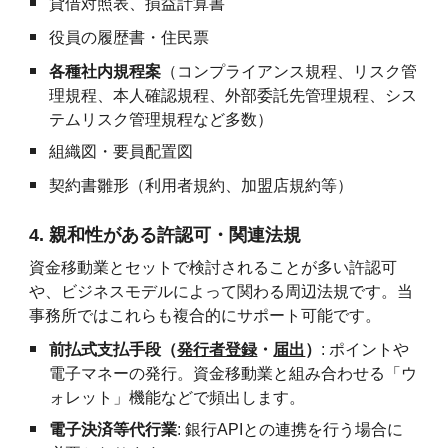
貸借対照表、損益計算書
役員の履歴書・住民票
各種社内規程案
（コンプライアンス規程、リスク管
理規程、本人確認規程、外部委託先管理規程、シス
テムリスク管理規程など多数）
組織図・要員配置図
契約書雛形（利用者規約、加盟店規約等）
4. 親和性がある許認可・関連法規
資金移動業とセットで検討されることが多い許認可
や、ビジネスモデルによって関わる周辺法規です。当
事務所ではこれらも複合的にサポート可能です。
前払式支払手段（
発行者登録
・
届出
）
: ポイントや
電子マネーの発行。資金移動業と組み合わせる「ウ
ォレット」機能などで頻出します。
電子決済等代行業
: 銀行APIとの連携を行う場合に