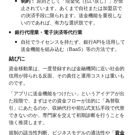
制約：
原則として「現金化（払い戻し）」が禁
止されています。あくまで自社または加盟店で
の決済手段に限られます。送金機能を重視しな
いのであれば、有力な選択肢です。
銀行代理業・電子決済等代行業
自社でライセンスを持たず、銀行APIを活用して
送金機能を組み込む（BaaS）等の方法です。
結びに
資金移動業は、一度登録すれば金融機関に近い社会的
信用が得られる反面、その責任と運用コストは重いも
のです。
「アプリに送金機能をつけたい」というアイデアが出
た段階で、まずはその資金フローが法的に「為替取
引」にあたるのか、収納代行や前払式支払手段で代替
できないのか、専門家を交えて初期診断を行うことを
強く推奨します。
規制の該当性判断、ビジネスモデルの適法性や
「
資金