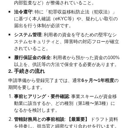
内部監査など）が整備されていること。
法令遵守
: 特に「犯罪収益移転防止法（犯収法）」
に基づく本人確認（eKYC等）や、疑わしい取引の
届出を行う体制が必須です。
システム管理
: 利用者の資金を守るための堅牢なシ
ステムセキュリティと、障害時の対応フローが確立
されていること。
履行保証金の保全
: 利用者から預かった資金の100%
以上を、供託等の方法で保全する必要があります。
2. 手続きの流れ
申請準備から登録完了までは、通常
6ヶ月〜1年程度
の
期間を要します。
事前ヒアリング・要件確認
: 事業スキームが資金移
動業に該当するか、どの種別（第1種〜第3種）に
なるかを検討します。
管轄財務局との事前相談
:
【最重要】
ドラフト資料
を持参し、担当官と綿密なすり合わせを行います。