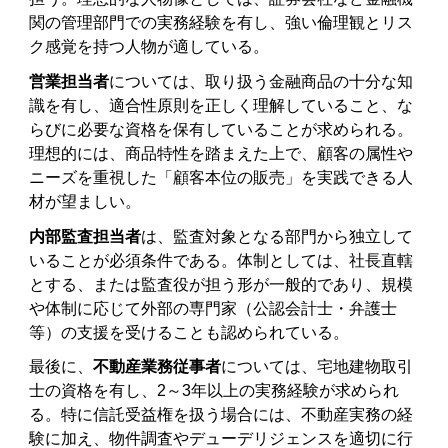
関の管理部門での実務経験を有し、強い倫理観とリス
ク感覚を持つ人物が適している。
営業担当者
については、取り扱う金融商品の十分な知
識を有し、適合性原則を正しく理解していること、な
らびに必要な資格を保有していることが求められる。
理想的には、商品特性を踏まえた上で、顧客の属性や
ニーズを重視した「顧客本位の販売」を実践できる人
材が望ましい。
内部監査担当者
は、監査対象となる部門から独立して
いることが必須条件である。体制としては、社長直轄
とする、または監査役が担う形が一般的であり、規模
や体制に応じて外部の専門家（公認会計士・弁護士
等）の支援を受けることも認められている。
最後に、
不動産業務従事者
については、宅地建物取引
士の資格を有し、2～3年以上の実務経験が求められ
る。特に信託受益権を扱う場合には、不動産実務の経
験に加え、物件調査やデューデリジェンスを適切に行