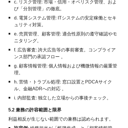
c. リスク管理: 市場・信用・オペリスク管理、およ
び「分別管理」の徹底。
d. 電算システム管理: ITシステムの安定稼働とセキ
ュリティ対策。
e. 売買管理、顧客管理: 適合性原則の遵守確認やモ
ニタリング。
f. 広告審査: 誇大広告等の事前審査。コンプライア
ンス部門の承認フロー 。
g. 顧客情報管理: 個人情報および機微情報の厳重管
理。
h. 苦情・トラブル処理: 窓口設置とPDCAサイク
ル、金融ADRへの対応 。
i. 内部監査: 独立した立場からの事後チェック。
5.2 兼務の許容範囲と限界
利益相反が生じない範囲での兼務は認められます。