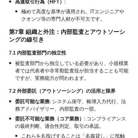
高速取引行為（HFT）
:
極めて高度な基準が適用され、ITエンジニアや
クオンツ等の専門人材が不可欠です。
第7章 組織と外注：内部監査とアウトソーシ
ングの線引き
7.1 内部監査部門の独立性
被監査部門から独立している必要があり、小規模業
者では代表者や非常勤監査役が担当することも可能
ですが、実務能力が問われます。
7.2 外部委託（アウトソーシング）の活用と限界
委託可能な業務
: システム保守、帳簿入力代行、法
務アドバイザリー、内部監査の一部。
委託不可能な業務（コア業務）
: コンプライアンス
の最終判断、適合性判定、取引の承認。
これらを丸投げすることは「名義貸し」に抵触