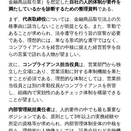
金融商品取引業）を想定した
自社の人的体制が要件を
満たしているかを診断するための整理資料
である。
まず、
代表取締役
については、金融商品取引法上の欠
格事由に該当しないことが前提となる。また、常勤で
あることが求められ、法令遵守を行う旨の宣誓が必要
である。理想的には、単なる形式的な遵守ではなく、
コンプライアンスを経営の中核に据えた経営哲学を自
らの言葉で語れる人物が望ましい。
次に、
コンプライアンス担当役員
は、営業部門から独
立した立場にあり、営業活動に対する牽制機能を果た
すことが必須である。理想的な体制としては、営業担
当役員とは別の常勤役員がコンプライアンスを所管
し、組織内で実効性のあるチェック体制を構築できる
ことが望ましい。
内部管理統括責任者
は、人的要件の中でも最も重要な
ポジションである。原則として3年以上の実務経験や
所定の資格等が求められ、内部管理体制全体の中核を
担う。理想的な人物像としては、証券会社など金融機