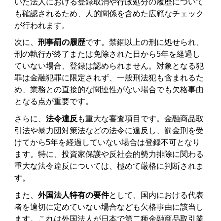
いた法人における登録取消や行政処分の履歴について
も確認されるため、人的関係を含めた広範なチェック
が行われます。
次に、
刑事罰の履歴
です。禁錮以上の刑に処せられ、
刑の執行が終了または免除された日から5年を経過し
ていない場合、登録は認められません。対象となる犯
罪は金融犯罪に限定されず、一般刑法犯も含まれるた
め、業務との直接的な関連性がない場合でも欠格事由
となる点が重要です。
さらに、
法令違反
も重大な審査項目です。金融商品取
引法や暴力団対策法などの法令に違反し、罰金刑を受
けてから5年を経過していない場合は登録不可となり
ます。特に、投資家保護や反社会的勢力排除に関わる
重大な法令違反については、極めて厳格に判断されま
す。
また、
外国法人特有の要件
として、国内における代表
者を適切に定めていない場合なども欠格事由に該当し
ます。これは外国法人が日本で第二種金融商品取引業