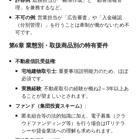
許容例
: 総務担当が「帳簿作成」と「顧客情報管
理」を兼務するなど。
不可の例
: 営業担当が「広告審査」や「入金確認
（分別管理）」を行うことは牽制が働かないため不
可です。
第6章 業態別・取扱商品別の特有要件
不動産信託受益権
:
宅地建物取引士
: 重要事項説明能力のため、ほぼ
必須です。
実務経験
: 不動産取引の経験が概ね2～3年以上あ
ることが望ましいとされます。
ファンド（集団投資スキーム）
:
匿名組合等の法的知識に加え、電子募集（クラ
ウドファンディング等）を行う場合はITリテラ
シーや貸金業法への理解も求められます。