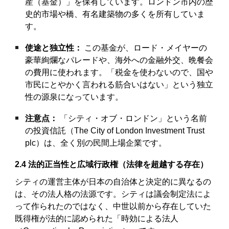
産（基金）」を保有しています。ロンドン市内の歴
史的市場や橋、有名建築物の多くを所有していま
す。
使途と独立性：
この基金が、ロード・メイヤーの
豪華絢爛なパレードや、海外への金融外交、晩餐会
の費用に使われます。「税金を使わないので、国や
市民にとやかく言われる筋合いはない」という独立
性の源泉になっています。
注意点：
「シティ・オブ・ロンドン」という名前
の投資信託（The City of London Investment Trust
plc）は、全く別の民間上場企業です。
2.4
法的正当性と広域行政権（法律を超越する存在）
シティの運営主体が日本の自治体と決定的に異なるの
は、その法人格の法源です。シティは議会制定法によ
って作られたのではなく、中世以前から存在していた
既得権が法的に認められた「時効による法人