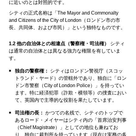
に近いのとは対照的です。
シティの正式名称は「The Mayor and Commonalty
and Citizens of the City of London（ロンドン市の市
長、共同体、および市民）」という独特なものです。
1.2 他の自治体との相違点（警察権・司法権）
シティ
は通常の自治体とは異なる強力な権限を有していま
す。
独自の警察権：
シティはロンドン警視庁（スコッ
トランド・ヤード）の管轄外であり、独自に「ロン
ドン市警察（City of London Police）」を持ってい
ます。特に経済犯罪（詐欺・横領等）の捜査におい
て、英国内で主導的な役割を果たしています。
司法権の長：
かつての名残で、シティのトップで
あるロード・メイヤーはシティ内の「首席治安判事
（Chief Magistrate）」としての地位も兼ねてお
り、独自に裁判所を持っています（現在は実務の多