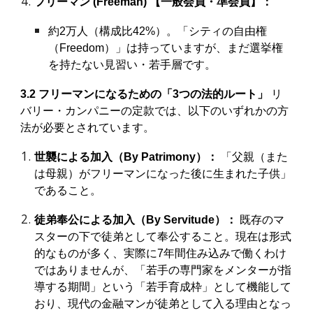
フリーマン (Freeman) 【一般会員・準会員】：
約2万人（構成比42%）。「シティの自由権
（Freedom）」は持っていますが、まだ選挙権
を持たない見習い・若手層です。
3.2 フリーマンになるための「3つの法的ルート」
リ
バリー・カンパニーの定款では、以下のいずれかの方
法が必要とされています。
世襲による加入（By Patrimony）：
「父親（また
は母親）がフリーマンになった後に生まれた子供」
であること。
徒弟奉公による加入（By Servitude）：
既存のマ
スターの下で徒弟として奉公すること。現在は形式
的なものが多く、実際に7年間住み込みで働くわけ
ではありませんが、「若手の専門家をメンターが指
導する期間」という「若手育成枠」として機能して
おり、現代の金融マンが徒弟として入る理由となっ