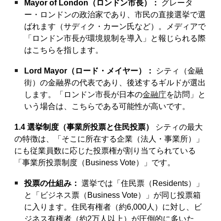
Mayor of London（ロンドン市長）：
グレータ
ー・ロンドンの政治家であり、市民の直接選挙で選
ばれます（サディク・カーン氏など）。メディアで
「ロンドン市長が環境規制を導入」と報じられる際
はこちらを指します。
Lord Mayor（ロード・メイヤー）：
シティ（金融
街）の金融界の代表であり、後述するギルドが選出
します。「ロンドン市長が日本の
金融庁
を訪問」と
いう場合は、こちらである可能性が高いです。
1.4 選挙制度（事業所投票と住民投票）
シティの最大
の特徴は、「そこに所在する企業（法人・事業所）」
にも従業員数に応じた投票権が割り当てられている
「事業所投票制度（Business Vote）」です。
投票の仕組み：
選挙では「住民票（Residents）」
と「ビジネス票（Business Vote）」が同じ投票箱
に入ります。住民有権者（約6,000人）に対し、ビ
ジネス有権者（約2万人以上）が圧倒的に多いた