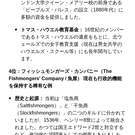
ンドン大学クイーン・メアリー校の前身である
「ピープルズ・パレス」の設立（1880年代）に
多額の資金を提供しました。
トマス・ハウエル教育基金：
16世紀のメンバー
であるトマス・ハウエルの遺産をもとに、北ウ
ェールズでの女子教育支援（現在は男女共学の
ハウエルズ・スクール等）にも長年関与してい
ます。
4位：フィッシュモンガーズ・カンパニー（The
Fishmongers' Company / 魚屋）
現在も行政的機能
を保持する稀有な例
歴史と起源：
当初は「塩魚商
（Saltfishmongers）」と「干魚商
（Stockfishmongers）」の二つのギルドに分かれて
いましたが、1536年、ヘンリー8世によって統合さ
れました。かつては国王エドワード2世と対立する
など、政治的な武闘派としての側面もありました。