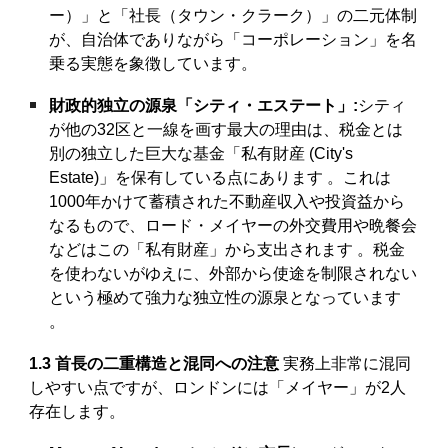
ー）」と「社長（タウン・クラーク）」の二元体制
が、自治体でありながら「コーポレーション」を名
乗る実態を象徴しています。
財政的独立の源泉「シティ・エステート」:
シティ
が他の32区と一線を画す最大の理由は、税金とは
別の独立した巨大な基金「私有財産 (City's
Estate)」を保有している点にあります 。これは
1000年かけて蓄積された不動産収入や投資益から
なるもので、ロード・メイヤーの外交費用や晩餐会
などはこの「私有財産」から支出されます 。税金
を使わないがゆえに、外部から使途を制限されない
という極めて強力な独立性の源泉となっています
。
1.3 首長の二重構造と混同への注意
実務上非常に混同
しやすい点ですが、ロンドンには「メイヤー」が2人
存在します。