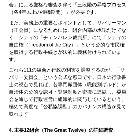
会」による厳格な審査を伴う「三段階の昇格プロセス
（各4年以上の待機期間）」が必要です。
また、実務上の重要なポイントとして、リバリーマン
（正会員）になるためには、組合内部の承認だけでな
く、シティの「チェンバレン裁判所」にて「シティの
自由権（Freedom of the City）」という公的な市民権
を取得する行政手続きが法的に義務付けられていま
す。
これら111の組合と行政の利害を調整するのが、「リ
バリー委員会」という公式な窓口です。日本の行政書
士の視点で見れば、各専門職団体（職能別ギルド）が
自治体の公的な認可・登録制度と密接に連結し、委員
会を通じて行政運営に組織的に関与しているという、
極めて高度な「公私協調型」のガバナンス構造が見て
取れます。
4. 主要12組合（The Great Twelve）の詳細調査