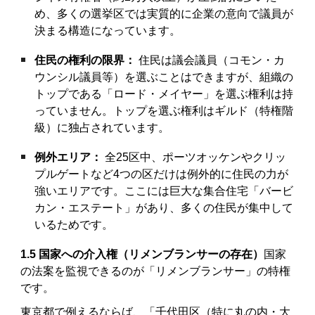
め、多くの選挙区では実質的に企業の意向で議員が
決まる構造になっています。
住民の権利の限界：
住民は議会議員（コモン・カ
ウンシル議員等）を選ぶことはできますが、組織の
トップである「ロード・メイヤー」を選ぶ権利は持
っていません。トップを選ぶ権利はギルド（特権階
級）に独占されています。
例外エリア：
全25区中、ポーツオッケンやクリッ
プルゲートなど4つの区だけは例外的に住民の力が
強いエリアです。ここには巨大な集合住宅「バービ
カン・エステート」があり、多くの住民が集中して
いるためです。
1.5 国家への介入権（リメンブランサーの存在）
国家
の法案を監視できるのが「リメンブランサー」の特権
です。
東京都で例えるならば、「千代田区（特に丸の内・大