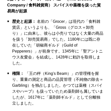
Company / 食料雑貨商）
スパイスや薬種を扱った貿
易商が起源
歴史と起源：
名前の「Grocer」は現代の「食料雑
貨店」というよりも、「Gross（グロス＝卸売
り）」に由来し、彼らは小売りではなく大量の商品
を扱う「卸売貿易商」でした。1180年には既に存
在していた「胡椒商ギルド（Guild of
Pepperers）」が前身です。1345年に「聖アントニ
ウス友愛会」を結成し、1428年に勅許を取得しま
した。
権限：
「王の秤（King's Beam）」の管理権を握
り、重量の測定と商品の品質管理（不純物の除去＝
Garbling）を独占しました。かつては薬種（スパイ
スやハーブ）も扱っていたため薬剤師も属していま
したが、1617年に「薬剤師ギルド」として分離独
立しました。