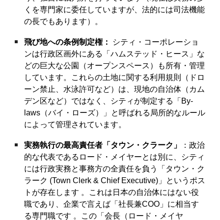
くを専門家に委任していますが、法的には司法機能
の長でもあります）。
飛び地への条例制定権：
シティ・コーポレーショ
ンは行政区画外にある「ハムステッド・ヒース」な
どの巨大な公園（オープンスペース）も所有・管理
しています。これらの土地に関する利用規則（ドロ
ーン禁止、水泳許可など）は、現地の自治体（カム
デン区など）ではなく、シティが制定する「By-
laws（バイ・ローズ）」と呼ばれる局所的なルール
によって管理されています。
実務執行の最高責任者「タウン・クラーク」
：政治
的な代表であるロード・メイヤーとは別に、シティ
には行政実務と事務方の全責任を負う「タウン・ク
ラーク (Town Clerk & Chief Executive)」というポス
トが存在します 。これは日本の自治体にはない役
職であり、企業で言えば「社長兼COO」に相当す
る専門職です 。この「会長（ロード・メイヤ