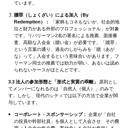
ています。
贖罪（しょくざい）による加入（By
Redemption）：
「家柄もコネもないが、社会的地
位と財力がある外部のプロフェッショナル」が対象
です。リバリーマン2名の署名による推薦、面接審
査、高額な入会金（贖い金）が必要です。「贖罪」
という言葉の通り、過去のしがらみを「贖（あが
な）って」入会するという意味合いがあります。フ
リーマン同士の推薦では効力が弱い、あるいは認め
られないケースがほとんどです。
3.3 法人の参加形態と「形式と実質の乖離」
原則とし
てメンバーになれるのは「自然人（個人）」のみで
す。しかし、現代のシティでは以下の方法で企業が関
与しています。
コーポレート・スポンサーシップ：
企業が「自社
の役員や幹部社員」を個人として入会させ、その費