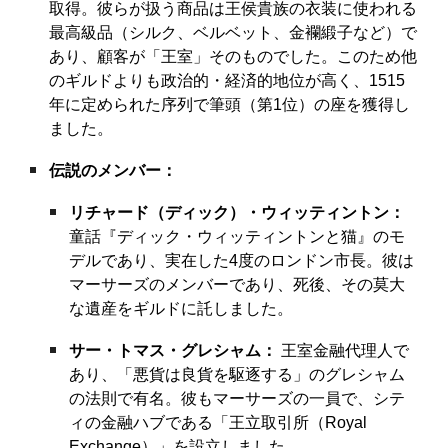
取得。彼らが扱う商品は王侯貴族の衣装に使われる
最高級品（シルク、ベルベット、金襴緞子など）で
あり、顧客が「王室」そのものでした。このため他
のギルドよりも政治的・経済的地位が高く、1515
年に定められた序列で筆頭（第1位）の座を獲得し
ました。
伝説のメンバー：
リチャード（ディック）・ウィッティントン：
童話『ディック・ウィッティントンと猫』のモ
デルであり、実在した4度のロンドン市長。彼は
マーサーズのメンバーであり、死後、その莫大
な遺産をギルドに託しました。
サー・トマス・グレシャム：
王室金融代理人で
あり、「悪貨は良貨を駆逐する」のグレシャム
の法則で有名。彼もマーサーズの一員で、シテ
ィの金融ハブである「王立取引所（Royal
Exchange）」を設立しました。