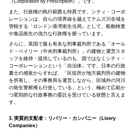
（Corporation by Prescription）」です。
また、行政権の執行範囲も特異です。シティ・コーポ
レーションは、自らの境界線を越えてテムズ川全域を
管轄する「ロンドン港湾衛生当局」として、船舶検査
や食品衛生の強力な行政権を握っています。
さらに、英国で最も有名な刑事裁判所である「オール
ド・ベイリー（中央刑事裁判所）」の建物と運営スタ
ッフを維持・提供しているのも、国ではなくシティ・
コーポレーションという「自治体」です。日本の行政
書士の感覚からすれば、「区役所が地方裁判所の建物
を所有し、その事務局を運営しながら、区域外の河川
の衛生警察権も行使している」という、極めて広範か
つ変則的な行政事務の委託を受けている状態と言えま
す。
3. 実質的支配者：リバリー・カンパニー（Livery
Companies）