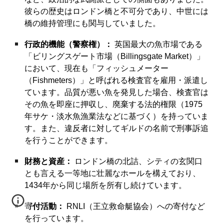
彼らの歴史はロンドン橋と不可分であり、中世には
橋の維持管理にも関与していました。
行政的機能（警察権）：
英国最大の魚市場である
「ビリングスゲート市場（Billingsgate Market）」
において、現在も「フィッシュメーター
（Fishmeters）」と呼ばれる検査官を雇用・派遣し
ています。品質が悪い魚を発見した場合、検査官は
その魚を即座に押収し、廃棄する法的権限（1975
年サケ・淡水魚漁業法などに基づく）を持っていま
す。また、違反者に対してギルドの名前で刑事訴追
を行うことができます。
財務と資産：
ロンドン橋の北詰、シティの玄関口
とも言える一等地に壮麗なホールを構えており、
1434年から同じ場所を所有し続けています。
寄付活動：
RNLI（王立救命艇協会）への寄付など
を行っています。