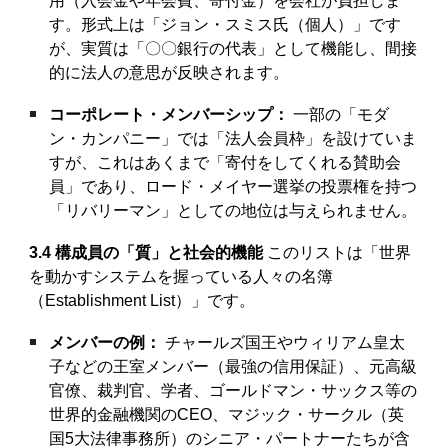
用（入会金や年会費、寄付金）を会社が負担しま
す。形式上は「ジョン・スミス氏（個人）」です
が、実質は「〇〇銀行の代表」として機能し、間接
的に法人の意思が反映されます。
コーポレート・メンバーシップ：
一部の「モダ
ン・カンパニー」では「法人会員枠」を設けていま
すが、これはあくまで「寄付をしてくれる賛助会
員」であり、ロード・メイヤー選挙の投票権を持つ
「リバリーマン」としての地位は与えられません。
3.4 構成員の「質」と社会的機能
このリストは「世界
を動かすシステムを握っている人々の名簿
（Establishment List）」です。
メンバーの例：
チャールズ国王やウィリアム皇太
子などの王室メンバー（最強の信用保証）、元高級
官僚、裁判官、学者、ゴールドマン・サックス等の
世界的金融機関のCEO、マジック・サークル（英
国5大法律事務所）のシニア・パートナーたちが含