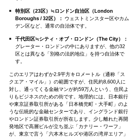
特別区（23区）≒ロンドン自治区（London
Boroughs / 32区）：
ウェストミンスター区やカム
デン区など、通常の自治体です。
千代田区≒シティ・オブ・ロンドン（The City）：
グレーター・ロンドンの中にありますが、他の32
区とは異なる「別格の法的地位」を持つ自治体で
す。
このエリアはわずか2.9平方キロメートル（通称「ス
クエア・マイル」）の範囲ですが、住民約8,600人に
対し、通ってくる金融マンが約59万人という、住民よ
りもビジネスのための街です。地理的には、日本銀行
や東京証券取引所がある「日本橋兜町・大手町」のよ
うな伝統的な金融センターであり、イングランド銀行
やロンドン証券取引所が所在します。少し離れた再開
発地区で高層ビルが立ち並ぶ「カナリー・ワーフ」
が、東京で言う「六本木ヒルズや港区の湾岸エリア」