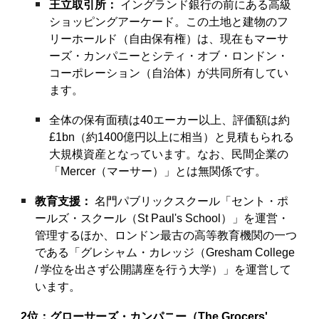
王立取引所：
イングランド銀行の前にある高級
ショッピングアーケード。この土地と建物のフ
リーホールド（自由保有権）は、現在もマーサ
ーズ・カンパニーとシティ・オブ・ロンドン・
コーポレーション（自治体）が共同所有してい
ます。
全体の保有面積は40エーカー以上、評価額は約
£1bn（約1400億円以上に相当）と見積もられる
大規模資産となっています。なお、民間企業の
「Mercer（マーサー）」とは無関係です。
教育支援：
名門パブリックスクール「セント・ポ
ールズ・スクール（St Paul's School）」を運営・
管理するほか、ロンドン最古の高等教育機関の一つ
である「グレシャム・カレッジ（Gresham College
/ 学位を出さず公開講座を行う大学）」を運営して
います。
2位：グローサーズ・カンパニー（The Grocers'