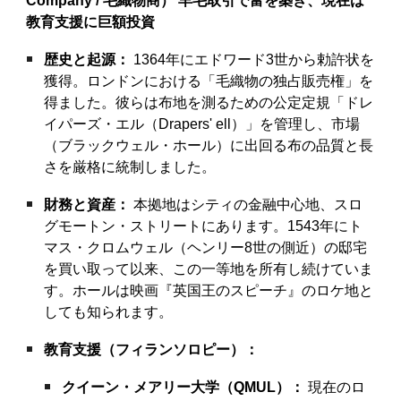
Company / 毛織物商）
羊毛取引で富を築き、現在は
教育支援に巨額投資
歴史と起源：
1364年にエドワード3世から勅許状を
獲得。ロンドンにおける「毛織物の独占販売権」を
得ました。彼らは布地を測るための公定定規「ドレ
イパーズ・エル（Drapers' ell）」を管理し、市場
（ブラックウェル・ホール）に出回る布の品質と長
さを厳格に統制しました。
財務と資産：
本拠地はシティの金融中心地、スロ
グモートン・ストリートにあります。1543年にト
マス・クロムウェル（ヘンリー8世の側近）の邸宅
を買い取って以来、この一等地を所有し続けていま
す。ホールは映画『英国王のスピーチ』のロケ地と
しても知られます。
教育支援（フィランソロピー）：
クイーン・メアリー大学（QMUL）：
現在のロ